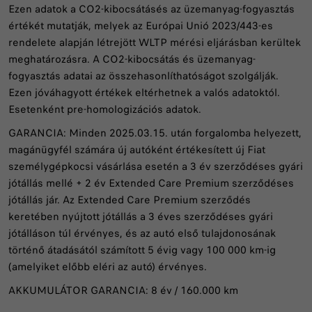
Ezen adatok a CO2-kibocsátásés az üzemanyag-fogyasztás
értékét mutatják, melyek az Európai Unió 2023/443-es
rendelete alapján létrejött WLTP mérési eljárásban kerültek
meghatározásra. A CO2-kibocsátás és üzemanyag-
fogyasztás adatai az összehasonlíthatóságot szolgálják.
Ezen jóváhagyott értékek eltérhetnek a valós adatoktól.
Esetenként pre-homologizációs adatok.
GARANCIA: Minden 2025.03.15. után forgalomba helyezett,
magánügyfél számára új autóként értékesített új Fiat
személygépkocsi vásárlása esetén a 3 év szerződéses gyári
jótállás mellé + 2 év Extended Care Premium szerződéses
jótállás jár. Az Extended Care Premium szerződés
keretében nyújtott jótállás a 3 éves szerződéses gyári
jótálláson túl érvényes, és az autó első tulajdonosának
történő átadásától számított 5 évig vagy 100 000 km-ig
(amelyiket előbb eléri az autó) érvényes.
AKKUMULÁTOR GARANCIA: 8 év / 160.000 km