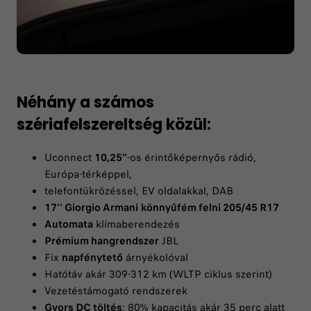
Néhány a számos
szériafelszereltség közül:
Uconnect
10,25"
-os érintőképernyős rádió,
Európa-térképpel,
telefontükrözéssel, EV oldalakkal, DAB
17'' Giorgio Armani
könnyűfém felni 205/45 R17
Automata
klímaberendezés
Prémium hangrendszer
JBL
Fix
napfénytető
árnyékolóval
Hatótáv akár 309-312 km (WLTP ciklus szerint)
Vezetéstámogató rendszerek
Gyors DC töltés
: 80% kapacitás akár 35 perc alatt