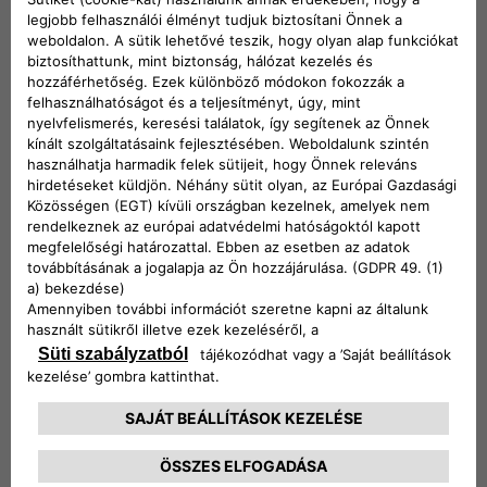
Utónév*
Vezetéknév*
Email*
Telefonszám*
Cím
Előnyben részesített kapcsolati csatorna
Telefon