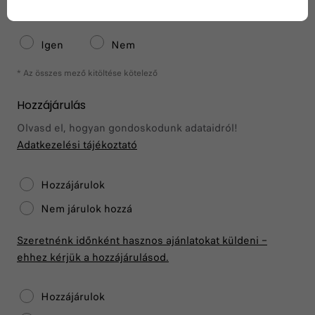
Van adószámod?
Igen
Nem
* Az összes mező kitöltése kötelező
Hozzájárulás
Olvasd el, hogyan gondoskodunk adataidról!
Adatkezelési tájékoztató
Hozzájárulok
Nem járulok hozzá
Szeretnénk időnként hasznos ajánlatokat küldeni –
ehhez kérjük a hozzájárulásod.
Hozzájárulok