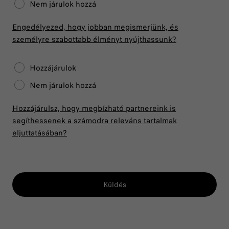
Nem járulok hozzá
Engedélyezed, hogy jobban megismerjünk, és
személyre szabottabb élményt nyújthassunk?
Hozzájárulok
Nem járulok hozzá
Hozzájárulsz, hogy megbízható partnereink is
segíthessenek a számodra releváns tartalmak
eljuttatásában?
Küldés