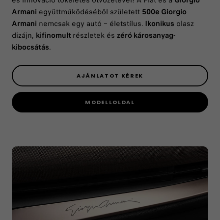
és innováció tökéletes ötvözetével! A Fiat és a
Giorgio
Armani
együttműködéséből született
500e Giorgio
Armani
nemcsak egy autó – életstílus.
Ikonikus
olasz
dizájn,
kifinomult
részletek és
zéró károsanyag-
kibocsátás
.
AJÁNLATOT KÉREK
MODELLOLDAL