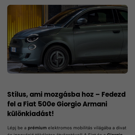
Legyen a Tiéd most
kedvezményes áron
15 990 000 Ft
-ért! *
Stílus, ami mozgásba hoz – Fedezd
fel a Fiat 500e Giorgio Armani
különkiadást!
Lépj be a
prémium
elektromos mobilitás világába a divat