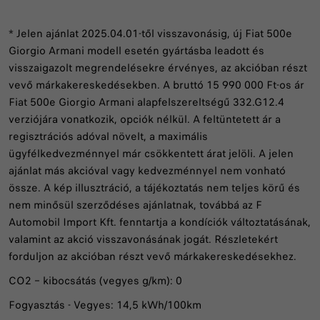
* Jelen ajánlat 2025.04.01-től visszavonásig, új Fiat 500e
Giorgio Armani modell esetén gyártásba leadott és
visszaigazolt megrendelésekre érvényes, az akcióban részt
vevő márkakereskedésekben. A bruttó 15 990 000 Ft-os ár
Fiat 500e Giorgio Armani alapfelszereltségű 332.G12.4
verziójára vonatkozik, opciók nélkül. A feltüntetett ár a
regisztrációs adóval növelt, a maximális
ügyfélkedvezménnyel már csökkentett árat jelöli. A jelen
ajánlat más akcióval vagy kedvezménnyel nem vonható
össze. A kép illusztráció, a tájékoztatás nem teljes körű és
nem minősül szerződéses ajánlatnak, továbbá az F
Automobil Import Kft. fenntartja a kondíciók változtatásának,
valamint az akció visszavonásának jogát. Részletekért
forduljon az akcióban részt vevő márkakereskedésekhez.
CO2 – kibocsátás (vegyes g/km): 0
Fogyasztás - Vegyes: 14,5 kWh/100km