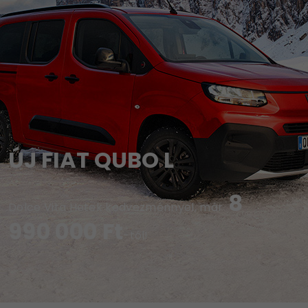
ÚJ FIAT QUBO L
8
Dolce Vita Hetek kedvezménnyel, már
990 000 Ft
-tól!