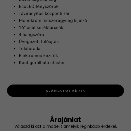
EcoLED fényszórók
Távirányítós központi zár
Monokróm műszeregység kijelző
16” acél keréktárcsák
4 hangszóró
Üvegezett tolóajtók
Tolatóradar
Elektromos kézifék
Konfigurálható utastér
AJÁNLATOT KÉREK