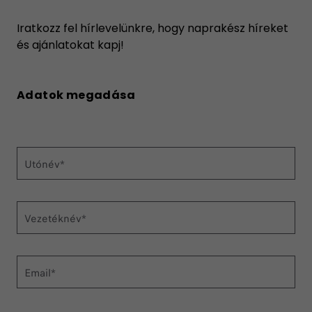
Iratkozz fel hírlevelünkre, hogy naprakész híreket
és ajánlatokat kapj!
Adatok megadása
Utónév*
Vezetéknév*
Email*