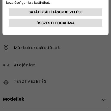
HÍRLEVÉL
Konfigurátor
Márkakereskedések
Árajánlat
TESZTVEZETÉS
Modellek
Fiat