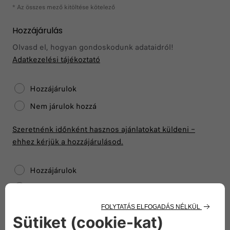
* Az összes mező kitöltése kötelező
Hozzájárulás
Olvasd el, hogyan gondoskodunk adataidról!
Adatkezelési tájékoztató
Hozzájárulok
Nem járulok hozzá
Szeretnénk időnként hasznos ajánlatokat küldeni –
ehhez kérjük a hozzájárulásod.
Hozzájárulok
Nem járulok hozzá
Engedélyezed, hogy jobban megismerjünk, és
személyre szabottabb élményt nyújthassunk?