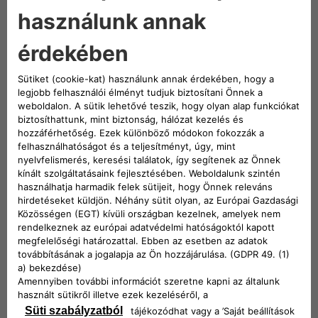
Hozzájárulok
Nem járulok hozzá
Hozzájárulsz, hogy megbízható partnereink is
segíthessenek a számodra releváns tartalmak
eljuttatásában?
Küldés
Kövess minket