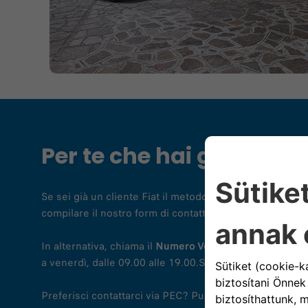
Per te che hai già una F
Se sei già un cliente Fiat il metodo più veloce ed effic
compilare il nostro form di contatto con i tuoi dati e il m
In alternativa, chiama il
Numero Verde Universale per t
a venerdì, dalle 09.00 alle 19.00.Servizio attivo lun. - v
Preferisci contattarci via PEC? Puoi scriverci al seguent