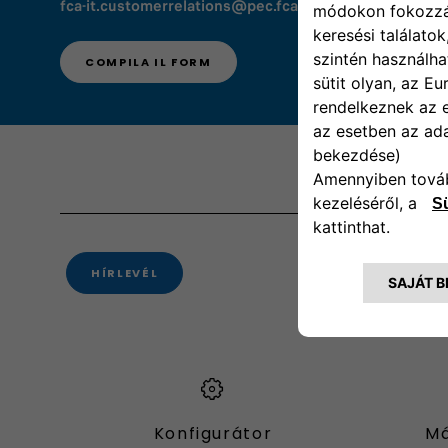
fca-it.customerrelations@pec.fcagroup.com.
COMPILA IL FORM
HÍRLEVÉL
Konfigurátor
Má