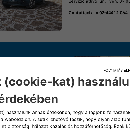
Servizio attivo lun. - ven. 09:0
Contattaci allo 02-44412.064
iat
ace per ottenere assistenza è
otivo della tua richiesta.
e: 00 800 342 800 00
da lunedì
en. 09:00 - 19:00
e indirizzo: