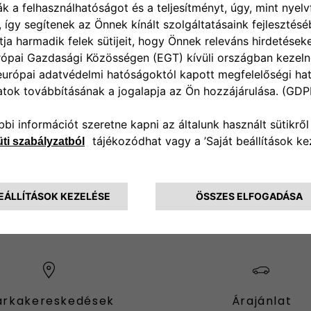
rkakereskedések
Árajánlat