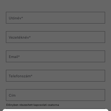
Utónév*
Vezetéknév*
Email*
Telefonszám*
Cím
Előnyben részesített kapcsolati csatorna