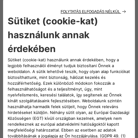
Telefon
Van adószámod?
Igen
Nem
* Az összes mező kitöltése kötelező
Hozzájárulás
Olvasd el, hogyan gondoskodunk adataidról!
Adatkezelési tájékoztató
Hozzájárulok
Nem járulok hozzá
Szeretnénk időnként hasznos ajánlatokat küldeni –
ehhez kérjük a hozzájárulásod.