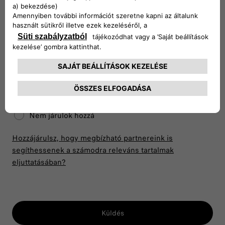
Hozzájárulok
Nem járulok hozzá
Engedélyezed, hogy jobban megismerjünk, és
személyre szabottabb élményt nyújthassunk?
Hozzájárulok
Nem járulok hozzá
Hozzájárulsz, hogy megbízható partnereink is
segíthessenek a számodra releváns tartalmak
eljuttatásában?
Küldés