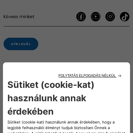
Kövess minket
HÍRLEVÉL
Konfigurátor
Márkakereskedések
Árajánlat
TESZTVEZETÉS