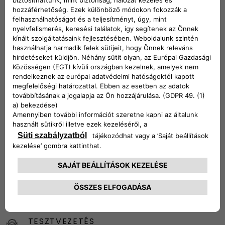
Kövess minket
HÍRLEVÉL
Konfigurátor
Márkakereskedések
Árajánlat
TESZTVEZETÉS