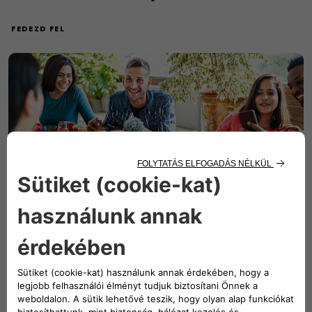
FEDEZD FEL
FlexCare termikus járművekhez
FEDEZD FEL