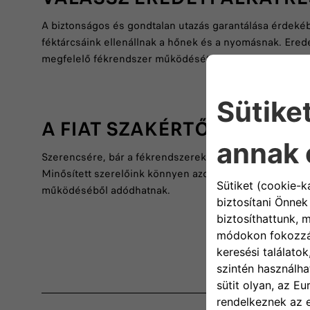
A biztonságos és gondtalan utazás garantálása érdekéb
féktárcsáink ellenállnak a hőnek és a nyomásnak. Erede
megfelelő fékrendszer működését.
A FIAT SZAKÉRTŐI SEGÍTEN
Szerencsére, bár a fékrendszerek összetettek, vannak
Minősített szerelőink könnyen azonosítják azokat a pro
működéséből adódhatnak.