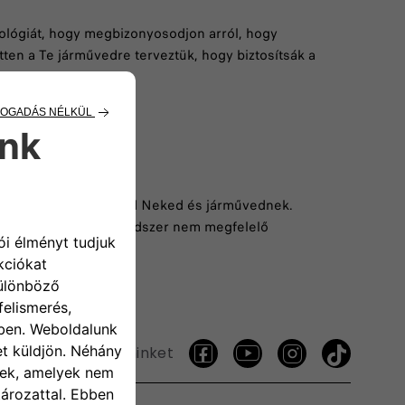
nológiát, hogy megbizonyosodjon arról, hogy
ten a Te járművedre terveztük, hogy biztosítsák a
ják, mire van szükséged Neked és járművednek.
fékekből, illetve a rendszer nem megfelelő
Kövess minket