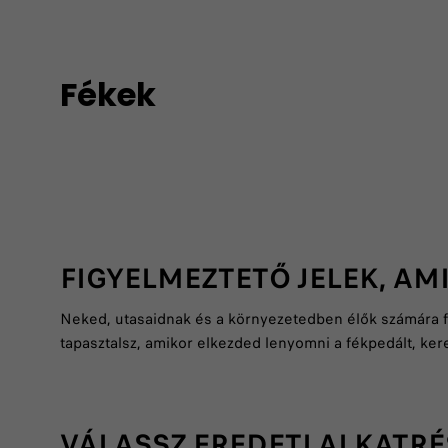
Fékek
FIGYELMEZTETŐ JELEK, AMI
Neked, utasaidnak és a környezetedben élők számára fon
tapasztalsz, amikor elkezded lenyomni a fékpedált, ker
VÁLASSZ EREDETI ALKATR