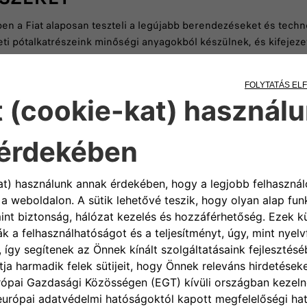
en a Fiat alaposan teszteli a legújabb berendezéseket és tech
ti pótalkatrészeink minőségi anyagokból készülnek, és kifejezet
EK
 hivatalos Fiat műhelyeink és kereskedőink, akik pontosan tud
blémákat, amelyek a régi és elhasználódott fékbetétekből vagy 