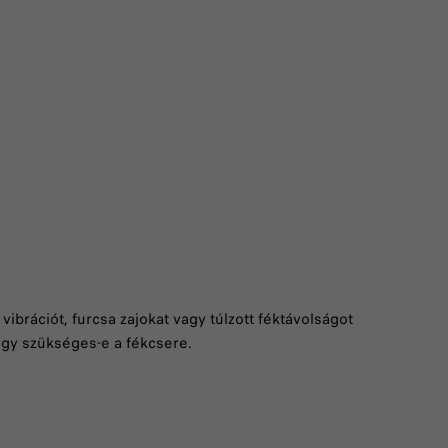
brációt, furcsa zajokat vagy túlzott féktávolságot
hogy szükséges-e a fékcsere.