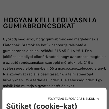
HOGYAN KELL LEOLVASNI A
GUMIABRONCSOKAT
Győződj meg arról, hogy gumiabroncsaid megfelelnek a
Fiatodnak. Számok és betűk csoportja található a
gumiabroncs oldalán, például 215 65 R 16 95H. Ez a
jelölése, amellyel ellenőrizheted, hogy az abroncs megfelel-
e az autó rendszámában szereplő méreteknek: 215 a
szélességet jelöli mm-ben, 65 a magasság/szélesség arányt,
R a szövetváz radiális beállítását, 16 a felni átmérőjét
hüvelykben, 95 a terhelési index, H a sebességindex. Egy
másik kód mutatja a gyártás hetét és évét.