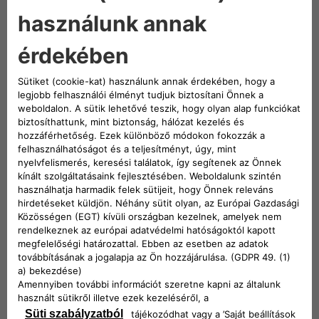
TUDTAD?
A gumiabroncsok mérése elengedhetetlen. Olyan
gumiabroncsok felszerelése, amelyek mérete eltér a
kézikönyvben megadottaktól, illegális. Ezenkívül tilos a
könyvben szereplőnél alacsonyabb sebességindexű
abroncsokat választani; de fel lehet szerelni magasabb
indexűeket is. Keresd fel a Fiat márkakereskedését:
szakembereink megmondják, melyik a megfelelő gumi az
autódhoz.
Kövess minket