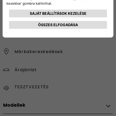
HÍRLEVÉL
Konfigurátor
Márkakereskedések
Árajánlat
TESZTVEZETÉS
Modellek