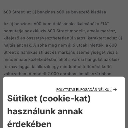
600 Street: az új benzines 600-as bevezető kiadása
Az új benzines 600 bemutatásának alkalmából a FIAT
bemutatja az exkluzív 600 Street modellt, amely merész,
kifejező és összetéveszthetetlenül városi karaktert ad az új
hajtásláncnak. A soha meg nem álló utcák ihlették: a 600
Street dinamikus stílust és markáns személyiséget visz a
mindennapi közlekedésbe, ahol a városi hangulat az olasz
formavilággal találkozik egy mindenhol feltűnést keltő
változatban. A modell 2.000 darabos limitált szériában
készül egyetlen konfigurációban, amely tovább
hangsúlyozza exkluzivitását.
Merész, dinamikus megjelenés a modern városi autósok
számára