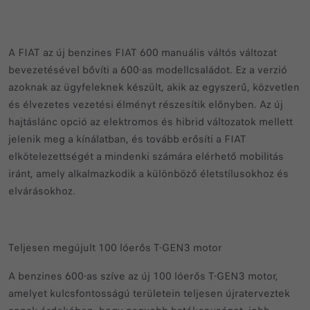
A FIAT az új benzines FIAT 600 manuális váltós változat
bevezetésével bővíti a 600-as modellcsaládot. Ez a verzió
azoknak az ügyfeleknek készült, akik az egyszerű, közvetlen
és élvezetes vezetési élményt részesítik előnyben. Az új
hajtáslánc opció az elektromos és hibrid változatok mellett
jelenik meg a kínálatban, és tovább erősíti a FIAT
elkötelezettségét a mindenki számára elérhető mobilitás
iránt, amely alkalmazkodik a különböző életstílusokhoz és
elvárásokhoz.
Teljesen megújult 100 lóerős T-GEN3 motor
A benzines 600-as szíve az új 100 lóerős T-GEN3 motor,
amelyet kulcsfontosságú területein teljesen újraterveztek