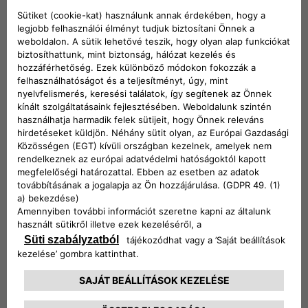
A 600 Street egyedi bicolor külsővel debütál, amely kiemeli
jelenlétét és hangsúlyozza dinamikus karakterét. A FIAT-
logókon, az ajtókilincseken és az első hűtőrácson
megjelenő fekete részletek kontrasztot teremtenek és
karaktert adnak, míg a hátul elhelyezett „Street” felirat a
modell identitását erősíti. A 18 colos fekete könnyűfém
keréktárcsák teszik teljessé az összképet, és magabiztos,
városi kiállást adnak az autónak.
Az utastérben ugyanilyen kifejező hangulat uralkodik. A
fekete tetőkárpit koncentrált, dinamikus atmoszférát teremt,
míg a fekete műszerfal a külső sötét részletekkel biztosít
stilisztikai egységet. A fekete-fehér ülések tiszta, kortárs
kontrasztot adnak, amely világosabbá teszi az utasteret, és
kiemeli a sorozat friss, városi személyiségét.