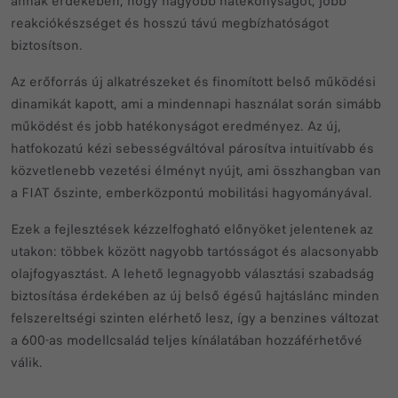
annak érdekében, hogy nagyobb hatékonyságot, jobb
reakciókészséget és hosszú távú megbízhatóságot
biztosítson.
Az erőforrás új alkatrészeket és finomított belső működési
dinamikát kapott, ami a mindennapi használat során simább
működést és jobb hatékonyságot eredményez. Az új,
hatfokozatú kézi sebességváltóval párosítva intuitívabb és
közvetlenebb vezetési élményt nyújt, ami összhangban van
a FIAT őszinte, emberközpontú mobilitási hagyományával.
Ezek a fejlesztések kézzelfogható előnyöket jelentenek az
utakon: többek között nagyobb tartósságot és alacsonyabb
olajfogyasztást. A lehető legnagyobb választási szabadság
biztosítása érdekében az új belső égésű hajtáslánc minden
felszereltségi szinten elérhető lesz, így a benzines változat
a 600-as modellcsalád teljes kínálatában hozzáférhetővé
válik.