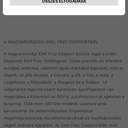
A MAGYARORSZÁGI EMIL FREY CSOPORTRÓL
A magyarországi Emil Frey Csoport büszke tagja a svájci
központú Emil Frey Holdingnak. Olyan jelentős és elismert
európai, amerikai, valamint japán márkákat képvisel, mint az
Abarth, az Alfa Romeo, a Citroën, a DS, a Fiat, a Jeep, a
Leapmotor, a Mitsubishi, a Peugeot és a Subaru. 10
világmárka importőreként bármilyen ügyféligényre van
megoldása a kisautótól az SUV-n, a prémiumon át egészen a
furgonig. Több mint 100 féle modellt, valamint azok
karosszéria- és motorváltozatait forgalmazza
magánügyfeleknek, kisvállalkozásoknak és multinacionális
cégek számára egyaránt. Az Emil Frey Csoport több mint