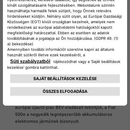
végzett öt országban: Olaszországban,
Németországban, Spanyolországban, Belgiumban és
Ausztriában. Szegmense második legnépszerűbb tagja
lett Franciaországban, míg a portugál és lengyel
piacokon a kategória negyedik helyén zárta az évet.
Európában összes csaknem 65 ezer példányban talált
gazdára a Fiat 500e.
Miközben a környezetvédelmi szempontok egyre
hangsúlyosabban a figyelem középpontjába kerülnek,
az 500e 2023-ban dobogós helyezést ért el az
akkumulátoros elektromos járművek (BEV) összesített
rangsorában Olaszországban és Németországban,
míg a francia és spanyol villanyautó-piacon az abszolút
negyedik helyen zárta az évet. Ha a tíz legnagyobb
európai újautó-piac BEV-eladásait tekintjük, a Fiat
500e a negyedik legnépszerűbb akkumulátoros
elektromos járműnek bizonyult.