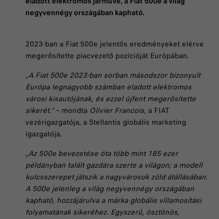
eladott elektromos járműve, a Fiat 500e a világ
negyvennégy országában kapható.
2023-ban a Fiat 500e jelentős eredményeket elérve
megerősítette piacvezető pozícióját Európában.
„A Fiat 500e 2023-ban sorban másodszor bizonyult
Európa legnagyobb számban eladott elektromos
városi kisautójának, és ezzel újfent megerősítette
sikerét.”
– mondta
Olivier Francois
, a FIAT
vezérigazgatója, a Stellantis globális marketing
igazgatója.
„Az 500e bevezetése óta több mint 185 ezer
példányban talált gazdára szerte a világon; a modell
kulcsszerepet játszik a nagyvárosok zöld átállásában.
A 500e jelenleg a világ negyvennégy országában
kapható, hozzájárulva a márka globális villamosítási
folyamatának sikeréhez. Egyszerű, ösztönös,