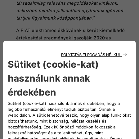
társadalmilag releváns megoldásokat kínálunk,
miközben minden pillanatban ügyfeleink igényeit
tartjuk figyelmünk középpontjában.”
A FIAT elektromos ékkövének sikerét kiemelkedő
értékesítési eredmények igazolják: 2020-as
bevezetése óta az 500e Európa legnagyobb
darabszámban eladott elektromos városi járműve,
egyben a Stellantis-csoport legkeresettebb
villanyautója.
A tavalyi évben az 500e 14,7 százalékos piaci
részesedést ért el az A+B BEV szegmensben, és ezzel
Európa legnépszerűbb akkumulátoros elektromos
modelljének bizonyult a városi és miniautók
kategóriájában. A Fiat 500e piacrésze 0,3
százalékponttal haladta meg a 2022-es eredményt,
miközben a méretosztályban 5 százalékkal csökkentek
az eladások. Ezen túlmenően a modell az első helyen