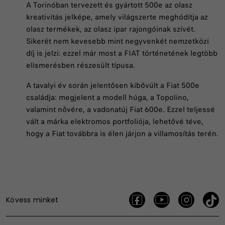
A Torinóban tervezett és gyártott 500e az olasz
kreativitás jelképe, amely világszerte meghódítja az
olasz termékek, az olasz ipar rajongóinak szívét.
Sikerét nem kevesebb mint negyvenkét nemzetközi
díj is jelzi: ezzel már most a FIAT történetének legtöbb
elismerésben részesült típusa.
A tavalyi év során jelentősen kibővült a Fiat 500e
családja: megjelent a modell húga, a Topolino,
valamint nővére, a vadonatúj Fiat 600e. Ezzel teljessé
vált a márka elektromos portfoliója, lehetővé téve,
hogy a Fiat továbbra is élen járjon a villamosítás terén.
Kövess minket