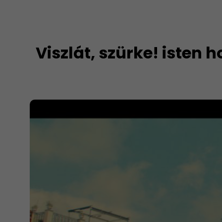
Viszlát, szürke! isten h