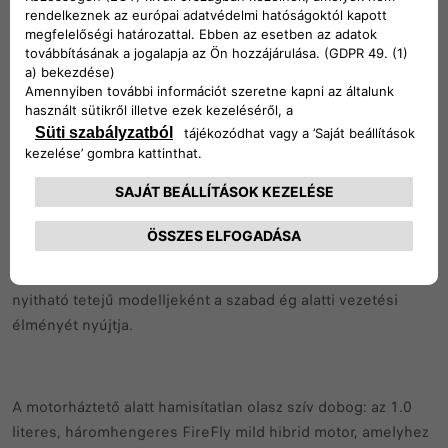
formaterven túl ez még mindig egy 500-as: olyan ikon,
amely érzelmeket ébreszt, megragad, és képviseli azt az
egyedülálló látásmódot, ahogyan az olaszok tekintenek az
autókra.
A modell háromféle kivitelben lesz elérhető, hogy minden
igénynek megfeleljen: a klasszikus Hatchback kompakt
méretével ideális a városba; az újszerű 3+1 a jobb oldalon
hátrafelé nyíló harmadik ajtóval könnyíti meg a hátsó ülések
elérését; a különleges Cabrio pedig a kategória egyetlen
nyitható tetejű modelljeként a szabad ég alatti vezetési
élményét nyújtja.
A motorháztető alatt hamisítatlan olasz szív dobog: az 1.0
literes, háromhengeres FireFly mild hibrid motor, amelyhez