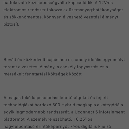
hatfokozatú kézi sebességváltó kapcsolódik. A 12V-os
elektromos rendszer fokozza az üzemanyag-hatékonyságot
és zökkenőmentes, könnyen élvezhető vezetési élményt
biztosít.
Bevált és közkedvelt hajtáslánc ez, amely ideális egyensúlyt
teremt a vezetési élmény, a csekély fogyasztás és a
mérsékelt fenntartási költségek között.
A magas fokú kapcsolódási lehetőségeket és fejlett
technológiákat hordozó 500 Hybrid megkapja a kategóriája
egyik legmodernebb rendszerét, a Uconnect 5 infotainment
platformot. A személyre szabható, 10,25”-os,
nagyfelbontású érintőképernyőt 7”-os digitális kijelző