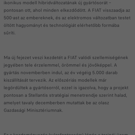
ikonikus modell hibridváltozatának új gyártósorát –
pontosan ott, ahol minden elkezdődött. A FIAT visszaadja az
500-ast az embereknek, és az elektromos változatban testet
öltött hagyományt és technológiát elérhetőbb formába
sűríti.
Ma új fejezet veszi kezdetét a FIAT valódi szellemiségének
jegyében tele érzelemmel, örömmel és jövőképpel. A
gyártás novemberben indul, az év végéig 5.000 darab
kiszállítását tervezik. Az előszériás modellek már
legördültek a gyártósorról, ezzel is igazolva, hogy a projekt
pontosan a Stellantis stratégiai menetrendje szerint halad,
amelyet tavaly decemberben mutattak be az olasz
Gazdasági Minisztériumnak.