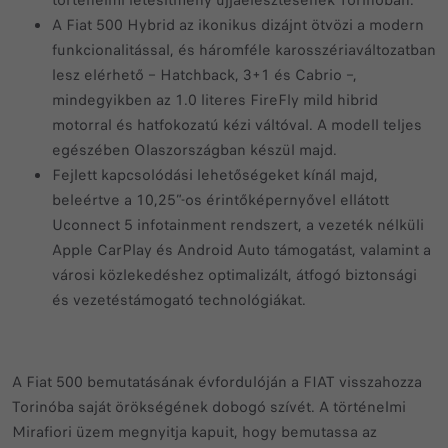
történelmi létesítmény újjáélesztésének Torinóban.
A Fiat 500 Hybrid az ikonikus dizájnt ötvözi a modern
funkcionalitással, és háromféle karosszériaváltozatban
lesz elérhető – Hatchback, 3+1 és Cabrio –,
mindegyikben az 1.0 literes FireFly mild hibrid
motorral és hatfokozatú kézi váltóval. A modell teljes
egészében Olaszországban készül majd.
Fejlett kapcsolódási lehetőségeket kínál majd,
beleértve a 10,25”-os érintőképernyővel ellátott
Uconnect 5 infotainment rendszert, a vezeték nélküli
Apple CarPlay és Android Auto támogatást, valamint a
városi közlekedéshez optimalizált, átfogó biztonsági
és vezetéstámogató technológiákat.
A Fiat 500 bemutatásának évfordulóján a FIAT visszahozza
Torinóba saját örökségének dobogó szívét. A történelmi
Mirafiori üzem megnyitja kapuit, hogy bemutassa az