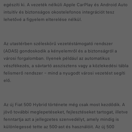
egészíti ki. A vezeték nélküli Apple CarPlay és Android Auto
intuitív és biztonságos okostelefonos integrációt tesz
lehetővé a figyelem elterelése nélkül.
Az utastérben széleskörű vezetéstámogató rendszer
(ADAS) gondoskodik a kényelemről és a biztonságról a
városi forgalomban. Ilyenek például az automatikus
vészfékezés, a sávtartó asszisztens vagy a közlekedési tábla
felismerő rendszer – mind a nyugodt városi vezetést segíti
elő.
Az új Fiat 500 Hybrid története még csak most kezdődik. A
jövő további meglepetéseket, fejlesztéseket tartogat, illetve
fenntartja azt a jellegzetes szenvedélyt, amely mindig is
különlegessé tette az 500-ast és használóit. Az új 500