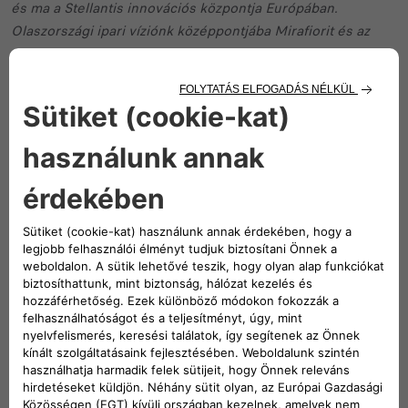
és ma a Stellantis innovációs központja Európában.
Olaszországi ipari víziónk középpontjába Mirafiorit és az
500-ast helyeztük. Novemberben különleges kiadással, az
‘500 Torino’-val ünnepeljük majd ezt a mérföldkövet, s ezzel
tisztelgünk a város, a dolgozók és gyökereink előtt. Torino
egyet jelent a FIAT-tal, a FIAT pedig Torinóval. Ezért tartjuk
meg az ünnepélyes bemutatót itt, a saját városunkban.
”
Az új Fiat 500 Hybrid egy ikon természetes evolúciója. A
FIAT összetéveszthetetlen, időtlen és generációkon átívelő
stílusa most a legmodernebb technológiákat és funkciókat
vonultatja fel, miközben megőrzi azt az egyedi bájt, amely
mindig is jellemző volt az 500-asra. Minden részletre
aprólékosan ügyeltünk – az élénk és kifinomult színektől
kezdve a gondosan válogatott anyagokig –, hogy
visszahozzuk azt a varázslatot, amely az 500-ast nem csupán
autóvá, hanem életérzéssé teszi. Mert a technológián és a