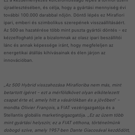
Ez a kezdeményezés kulcsfontosságú lépés a torinói üzem
újraélesztésében, és célja, hogy a gyártási mennyiség évi
további 100.000 darabbal nőjön. Döntő lépés ez Mirafiori
ipari, emberi és szimbolikus szerepének visszaállításáért.
Az 500-as hazatérése több mint puszta gyártói döntés – ez
kézzelfogható jele a bizalomnak az olasz ipari beszállítói
lánc és annak képessége iránt, hogy megfeleljen az
energetikai átállás kihívásainak és élen járjon az
innovációban.
„
Az 500 Hybrid visszahozása Mirafioriba nem más, mint
betartott ígéret – ezt a mérföldkövet olyan elkötelezett
csapat érte el, amely hitt a vásárlókban és a jövőben
” –
mondta
Olivier François
, a FIAT vezérigazgatója és a
Stellantis globális marketingigazgatója. „
Ez az üzem több
mint gyártási helyszín; ez a FIAT otthona, történelmünk
dobogó szíve, amely 1957-ben Dante Giacosával kezdődött,