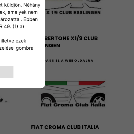
FIAT BERTONE X1/9 CLUB
ESSLINGEN
A
LÁTOGASS EL A WEBOLDALRA
W
FIAT CROMA CLUB ITALIA