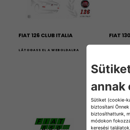
FIAT 126 CLUB ITALIA
FIAT 13
LÁTOGASS EL A WEBOLDALRA
LÁTOGASS