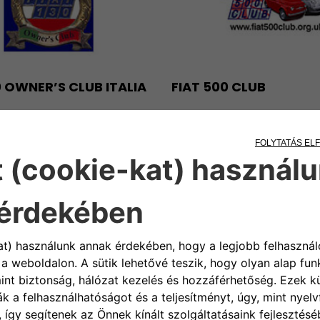
0 OWNER’S CLUB ITALIA
FIAT 500 CLUB
 EL A WEBOLDALRA
LÁTOGASS EL A WEBOLDALR