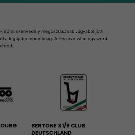
ók iránti szenvedély megosztásának vágyából jött
től a legújabb modellekig. A részévé válni egyszerű:
séged.
MBOURG
BERTONE X1/9 CLUB
DEUTSCHLAND