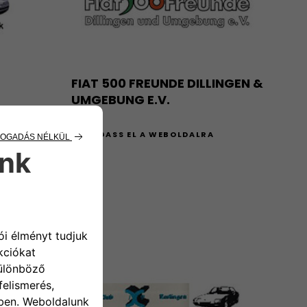
FIAT 500 FREUNDE DILLINGEN &
UMGEBUNG E.V.
A
LÁTOGASS EL A WEBOLDALRA