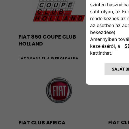
FIAT 850 COUPE CLUB
FIAT 5
HOLLAND
LÁTOGASS
LÁTOGASS EL A WEBOLDALRA
FIAT C
FIAT CLUB AFRICA