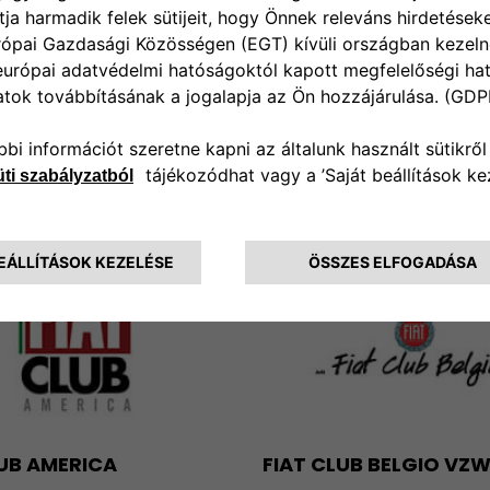
00 KLUB DANMARK
FIAT 850 E.V.
 EL A WEBOLDALRA
LÁTOGASS EL A WEBOLDALR
LUB AMERICA
FIAT CLUB BELGIO VZ