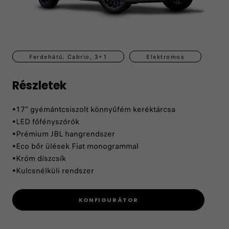
Ferdehátú, Cabrio, 3+1
Elektromos
Részletek
•17” gyémántcsiszolt könnyűfém keréktárcsa
•LED főfényszórók
•Prémium JBL hangrendszer
•Eco bőr ülések Fiat monogrammal
•Króm díszcsík
•Kulcsnélküli rendszer
KONFIGURÁTOR