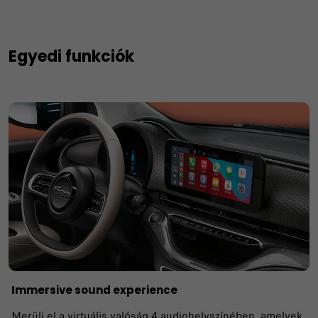
Egyedi funkciók
Immersive sound experience
Merülj el a virtuális valóság 4 audiohelyszínében, amelyek