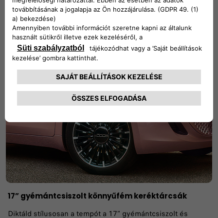
A Cabrio változatban a tető exkluzív FIAT monogramot
kapott. Nyílj meg az új kalandok előtt, és élvezd a Dolcevita
szabadtéri érzését az első 4 üléses cabrio elektromos
járművel.
17” gyémántcsiszolt könnyűfém keréktárcsák
Diktáld stílusosan a tempót a 17” gyémántcsiszolt és