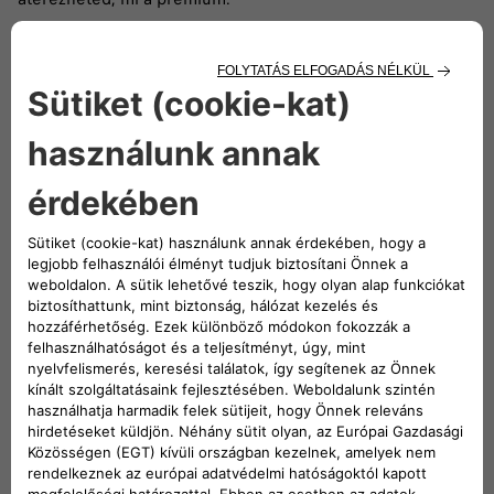
Hagyj nyomot magad után