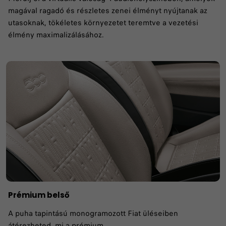
magával ragadó és részletes zenei élményt nyújtanak az
utasoknak, tökéletes környezetet teremtve a vezetési
élmény maximalizálásához.
Prémium belső
A puha tapintású monogramozott Fiat üléseiben
átérezheted, mi a prémium.