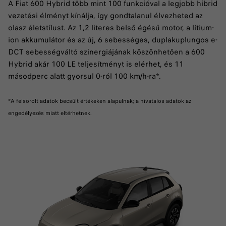
A Fiat 600 Hybrid több mint 100 funkcióval a legjobb hibrid
vezetési élményt kínálja, így gondtalanul élvezheted az
olasz életstílust. Az 1,2 literes belső égésű motor, a lítium-
ion akkumulátor és az új, 6 sebességes, duplakuplungos e-
DCT sebességváltó szinergiájának köszönhetően a 600
Hybrid akár 100 LE teljesítményt is elérhet, és 11
másodperc alatt gyorsul 0-ról 100 km/h-ra*.
*A felsorolt adatok becsült értékeken alapulnak; a hivatalos adatok az
engedélyezés miatt eltérhetnek.