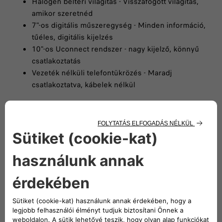
Halogén beltéri világítás - Visszafogott világítás,
amikor szeretnéd
7"-os digitális műszeregység - Minden információ,
tűéles, digitális kijelzés
10"-os Uconnect rendszer - nagy kijelző, könnyű
csatlakoztatás
Vezeték nélküli telefontükrözés - Maradj
csatlakoztatva, kábelek nélkül
KONFIGURÁTOR
Egyedi jellemzők