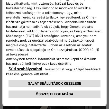
Merészség
A megjelenése mellett merész személyiségét az exkluzív
16" acél keréktárcsákkal is kiemeli.