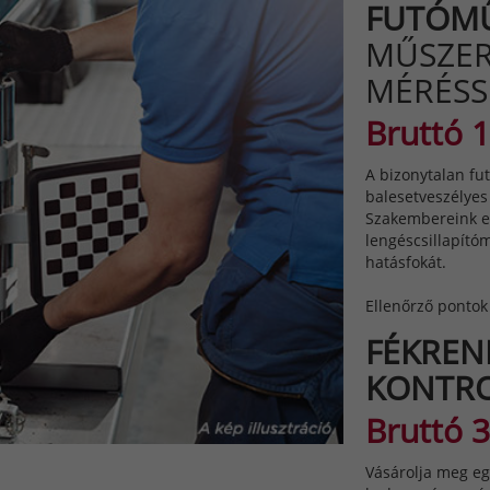
FUTÓM
MŰSZER
MÉRÉSS
Bruttó 1
A bizonytalan fu
balesetveszélyes
Szakembereink e
lengéscsillapítóm
hatásfokát.
Ellenőrző pontok 
FÉKREN
KONTR
Bruttó 3
Vásárolja meg eg