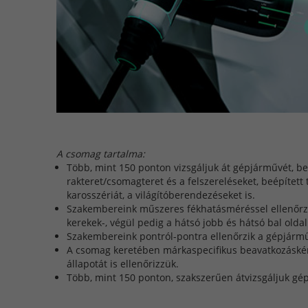
A csomag tartalma:
Több, mint 150 ponton vizsgáljuk át gépjárművét, bel
rakteret/csomagteret és a felszereléseket, beépített 
karosszériát, a világítóberendezéseket is.
Szakembereink műszeres fékhatásméréssel ellenőrzik 
kerekek-, végül pedig a hátsó jobb és hátsó bal oldal
Szakembereink pontról-pontra ellenőrzik a gépjármű 
A csomag keretében márkaspecifikus beavatkozásként
állapotát is ellenőrizzük.
Több, mint 150 ponton, szakszerűen átvizsgáljuk gé