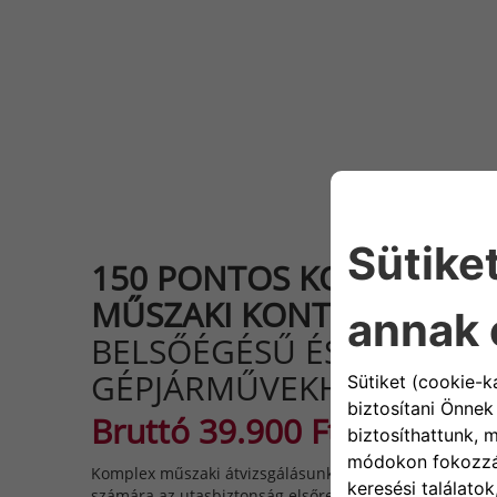
150 PONTOS KOMPLEX
MŰSZAKI KONTROLLCSO
BELSŐÉGÉSŰ ÉS HIBRID
GÉPJÁRMŰVEKHEZ
1,2,3,4
Bruttó 39.900 Ft-ért
Komplex műszaki átvizsgálásunkat FIAT tulajdonosoknak
számára az utasbiztonság elsőrendű szempont. Javaso