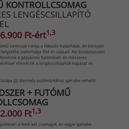
Ű KONTROLLCSOMAG
ES LENGÉSCSILLAPÍTÓ
EL
1,3
6.900 Ft-ért
tómű nemcsak rontja a fékezés hatásfokát, de könnyen
 helyzetbe sodorhatja Önt és utasait. Ne kockáztasson!
llenőrzik a gépjármű futóművét, és műszeres
éréssel ellenőrzik a lengéscsillapítók kopását és
listája
itt
! Bármely autómárkához igénybe vehető!
DSZER + FUTÓMŰ
OLLCSOMAG
1,3
2.000 Ft
yüttesen a fenti két csomagot, és vegye igénybe