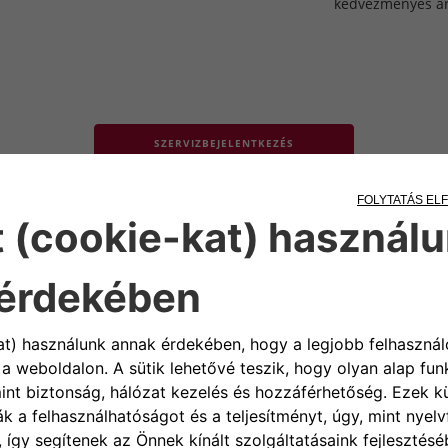
kedvezményes á
SZERVIZBEJELENTKEZÉS
MAG
 ajánljuk, akik
ljuk továbbá