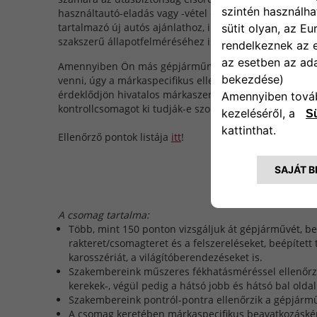
használtautó-eladás vagy -vétel előtt, vagy használtau
tartalmazó új autós ajánlathoz, illetve a már megvásár
szakszerű állapotfelméréséhez is.
Amennyiben Ön más gépjárműmárkára szeretné a cso
venni, úgy a márkaspecifikus ellenőrzési pontok miatt
érdeklődjön hivatalos márkaszervizünkben, hogy az Ö
kontrollcsomagot ki tudják-e szolgálni.
Ellenőrző pontok listája
itt
!
A csomag tartalma:
Több, mint 150 ponton vizsgáljuk át gépjárművét, bel
rakteret/csomagteret és a felszereléseket, beépített 
karosszériát, a világítóberendezéseket is.
Szakembereink műszeres fékhatásméréssel ellenőrzik 
kerekek-, végül pedig a hátsó jobb és hátsó bal oldal
Szakembereink pontról-pontra ellenőrzik a gépjármű 
A csomag keretében márkaspecifikus beavatkozásként