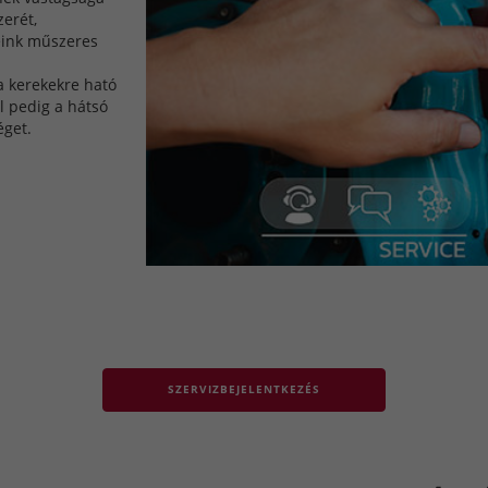
zerét,
eink műszeres
a kerekekre ható
ül pedig a hátsó
éget.
SZERVIZBEJELENTKEZÉS