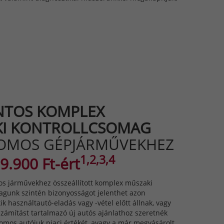
NTOS KOMPLEX
I KONTROLLCSOMAG
OMOS GÉPJÁRMŰVEKHEZ
1,2,3,4
9.900 Ft-ért
os járművekhez összeállított komplex műszaki
agunk szintén bizonyosságot jelenthet azon
ik használtautó-eladás vagy -vétel előtt állnak, vagy
zámítást tartalmazó új autós ajánlathoz szeretnék
romos autójuk piaci értékét, avagy a már megvásárolt