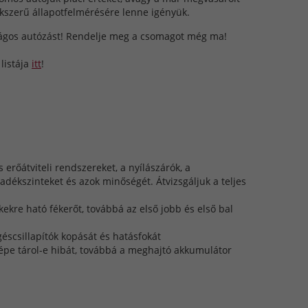
kszerű állapotfelmérésére lenne igényük.
ságos autózást! Rendelje meg a csomagot még ma!
listája
itt
!
erőátviteli rendszereket, a nyílászárók, a
yadékszinteket és azok minőségét. Átvizsgáljuk a teljes
kre ható fékerőt, továbbá az első jobb és első bal
éscsillapítók kopását és hatásfokát
épe tárol-e hibát, továbbá a meghajtó akkumulátor