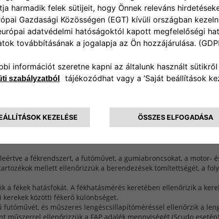
tó beszámítást
olt használtautó
magot igénybe
 előzetesen
n gépjárművére a
eértve a fékrendszert, a futóművet, a gumiabroncsokat, a motor- és 
tartozékok mellett ellenőrizzük a berendezések tömítettségét, a fol
a fékek hatásfokát. A fékhatásmérés keretében ellenőrizik a kereke
i kerekek közötti fékerő különbséget.
futóművét, és műszeres lengéscsillapítóméréssel ellenőrzik a lengé
 műszerrel ellenőrizzük a FAP adalék mennyiségét (Scudo esetén),