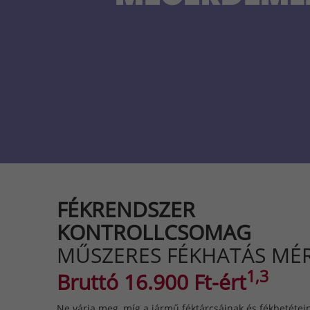
FÉKRENDSZER
KONTROLLCSOMAG
MŰSZERES FÉKHATÁS MÉ
1,3
Bruttó 16.900 Ft-ért
Ne várja meg, míg a jármű féktárcsáinak és fékbetétei