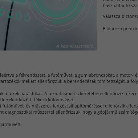
használtautó sza
Válassza bizton
Ellenőrző pontok 
eértve a fékrendszert, a futóművet, a gumiabroncsokat, a motor- és 
tartozékok mellett ellenőrizzük a berendezések tömítettségét, a fol
a fékek hatásfokát. A fékhatásmérés keretében ellenőrizik a kereke
i kerekek közötti fékerő különbséget.
futóművét, és műszeres lengéscsillapítóméréssel ellenőrzik a leng
 diagnosztikai műszerrel ellenőrizzük, hogy a gépjármű számítóg
pjárművét!