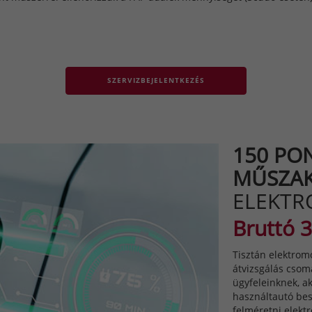
SZERVIZBEJELENTKEZÉS
150 PO
MŰSZAK
ELEKTR
Bruttó 3
Tisztán elektrom
átvizsgálás csom
ügyfeleinknek, ak
használtautó bes
felméretni elekt