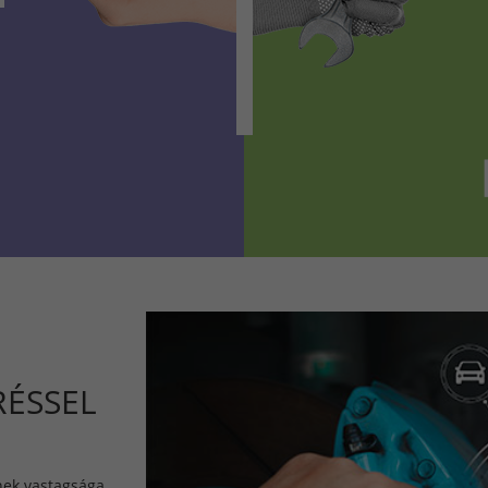
RÉSSEL
nek vastagsága