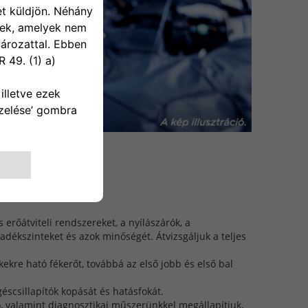
erőátviteli rendszereket, a nyílászárók, a
yadékszinteket és azok minőségét. Átvizsgáljuk a teljes
kre ható fékerőt, továbbá az első jobb és első bal
scsillapítók kopását és hatásfokát.
 valamint diagnosztikai műszerünkkel megállapítjuk,