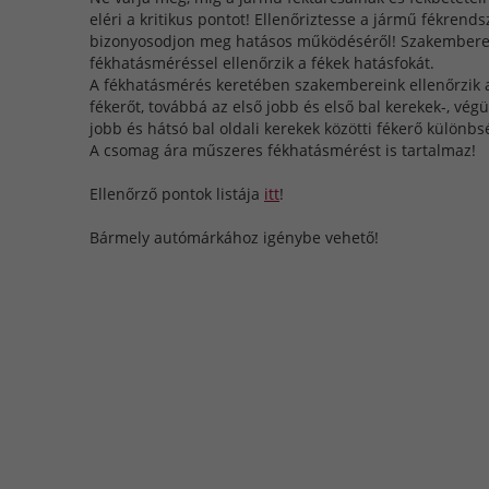
eléri a kritikus pontot! Ellenőriztesse a jármű fékrends
bizonyosodjon meg hatásos működéséről! Szakember
fékhatásméréssel ellenőrzik a fékek hatásfokát.
A fékhatásmérés keretében szakembereink ellenőrzik 
fékerőt, továbbá az első jobb és első bal kerekek-, vég
jobb és hátsó bal oldali kerekek közötti fékerő különbs
A csomag ára műszeres fékhatásmérést is tartalmaz!
Ellenőrző pontok listája
itt
!
Bármely autómárkához igénybe vehető!