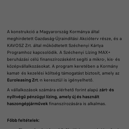
A konstrukció a Magyarország Kormánya által
meghirdetett Gazdaság-Újraindítási Akcióterv része, és a
KAVOSZ Zrt. által működtetett Széchenyi Kártya
Programhoz kapcsolódik. A Széchenyi Lízing MAX+
beruházási célú finanszírozásként segíti a mikro-, kis- és
középvállalkozásokat. A program keretében a Kormány
kamat- és kezelési költség támogatást biztosít, amely az
Euroleasing Zrt
.-n keresztül is igényelhető.
A vállalkozások számára elérhető forint alapú
zárt- és
nyíltvégű pénzügyi lízing,
amely új és használt
haszongépjárművek
finanszírozására is alkalmas.
Főbb feltételek: