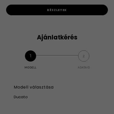
RÉSZLETEK
Ajánlatkérés
1
2
MODELL
ADATAID
Modell választása
Ducato