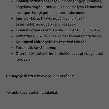
Finanszírozható eszközök:
Kishaszongépjárművek,
nagyhaszongépjárművek, 9+ személyes kisbuszok,
mezőgazdasági gépek és berendezések
Igénylők köre:
KKV-k, egyéni vállalkozók,
őstermelők és egyéb vállalkozások
Finanszírozási keret:
3 millió Ft-tól 500 millió Ft-ig
Kamatozás:
Fix 3%
éves kamat kamattámogatással
Keletkező költségek:
0% kezelési költség
Futamidő:
36–84 hónap
Önerő:
20%-tól elérhető hitelképességi vizsgálattól
függően
Ne hagyja ki ezt a kedvező lehetőséget!
További részleteket itt találhat: