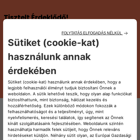
Tisztelt Érdeklődő!
A konfigurátor jelenleg frissítés alatt
áll.
Nézze meg az árlistát itt
ÁRLISTA MEGTEKINTÉSE
Kövess minket