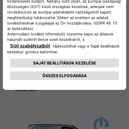
Doblò BEV