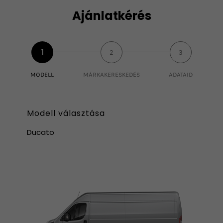
Ajánlatkérés
1
2
3
MODELL
MÁRKAKERESKEDÉS
ADATAID
Modell választása
Ducato