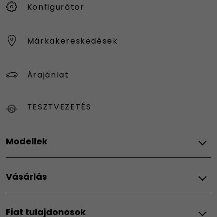
Konfigurátor
Márkakereskedések
Árajánlat
TESZTVEZETÉS
Modellek
Fiat
Vásárlás
Grande Panda Elektromos
Grande Panda Benzines
Vásárlási lehetőségek
Grande Panda Hybrid
Fiat tulajdonosok
Finanszírozás
Pandina