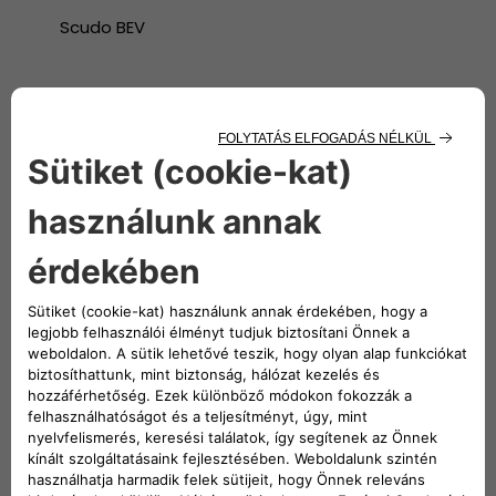
Scudo BEV
Doblò