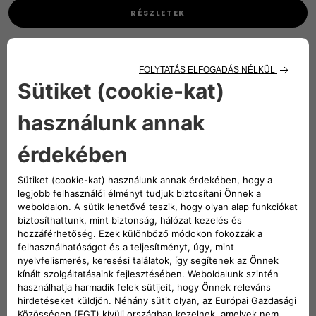
RÉSZLETEK
GREEN VALLEY Multimárkás Gépjárműtartozékok