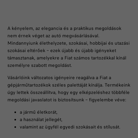
A kényelem, az elegancia és a praktikus megoldások
nem érnek véget az autó megvásárlásával.
Mindannyiunk élethelyzete, szokásai, hobbijai és utazási
szokásai eltérőek – ezek újabb és újabb igényeket
támasztanak, amelyekre a Fiat számos tartozékkal kínál
személyre szabott megoldást.
Vásárlóink változatos igényeire reagálva a Fiat a
gépjárműtartozékok széles palettáját kínálja. Termékeink
úgy lettek összeállítva, hogy egy elképzeléshez többféle
megoldási javaslatot is biztosítsunk – figyelembe véve:
a jármű életkorát,
a használat jellegét,
valamint az ügyfél egyedi szokásait és stílusát.