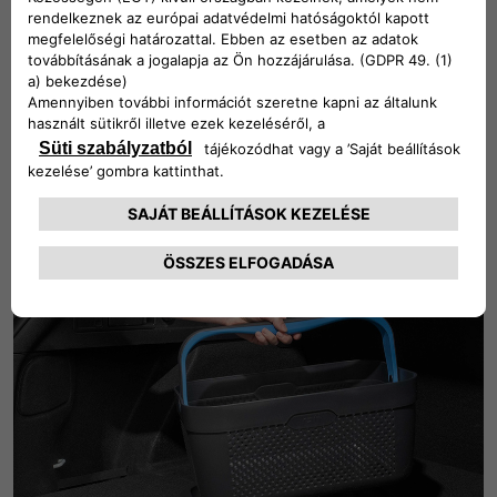
Az olasz Green Valley gépjárműtartozék-márka kiváló
minőségű, szállítási
megoldásokat kínál:
tetőrudak, kerékpár- és síléctartók
széles választékával
várjuk Önt, és még az igen régi évjáratú autókhoz is
kínálunk
megoldásokat
TUDJ MEG TÖBBET