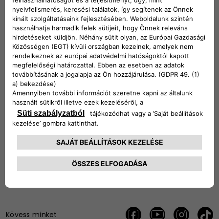
Maximum coverage, thanks to a wide and constantly
expanding network, covering 29 European countries with
more than 750.000 charging points, of which more than
150.000 are Fast Chargers.​​
Charging Pass, a quick, handy tool that guarantees speed
access to charging sessions in any circumstances, even
without the use of a smartphone. ​For your maximum
convenience, we are pleased to provide you with your
own Charging Pass for free.
Free2Move Charge app, to easily search for charging
stations, find-out energy power and costs, monitor your
charging sessions and pay.​
DISCOVER MORE
Kövess minket