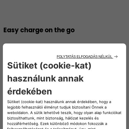
Easy charge on the go
Meet your on-the-go charging needs, anytime and
anywhere, ​with Free2Move charge go