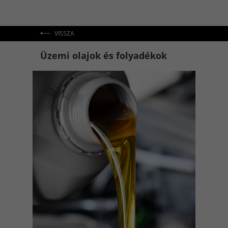
VISSZA
Üzemi olajok és folyadékok