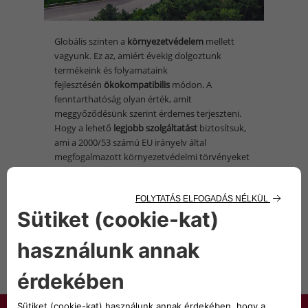
Globális szinten a
környezetvédelem
mellett
vagyunk. Ez az, amiért évekig dolgoztunk
termékeink és folyamataink
fejlesztésén
ökokompatibilis
módon. A
fenntarthatóság olyan érték, amit
meggyőződésünk szerint érdemes terjeszteni.
Hogy a lehető
legjobb
szolgáltatást
biztosítsuk,
ami a 2000/53 számú EU irányelv által
megfogalmazott környezetvédelmi törvényeket
és kötelezettségeket illeti, létrehoztuk szerte az
országban a
begyűjtő és bontó
központok
országos hálózatát, amit privát
ügyfelek csakúgy, mint a Kereskedői Csoportok
használhatnak, hogy autóinkat és
haszonjárműveinket élettartamuk végén
kivonják a forgalomból.