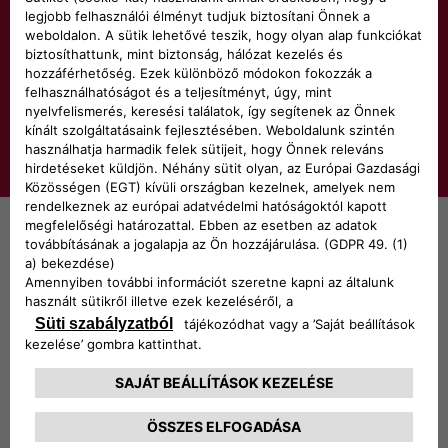
Tekintse meg a begyűjtő és bontó
központok jegyzékét
A legközelebbi gyűjtőközpont
megismeréséhez kérjük, használja a
kereskedőt.
UGRÁS A JEGYZÉKRE
Kövess minket
HÍRLEVÉL
Konfigurátor