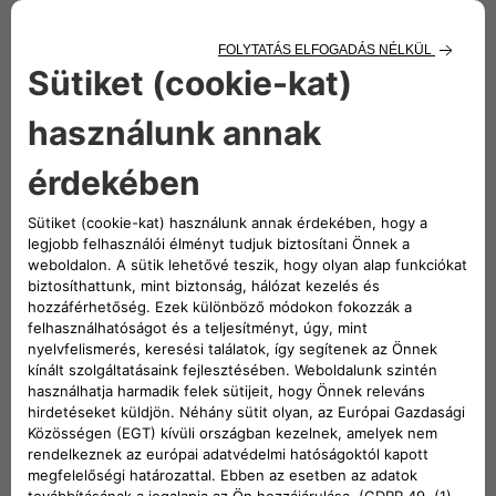
Sok minden teszi egyedivé az elektromos autót: csend,
könnyebb vezetés, az Új 500e-nál pedig innovatív
technológia, amely még egyedibbé teszi. Nézd meg a
videót.