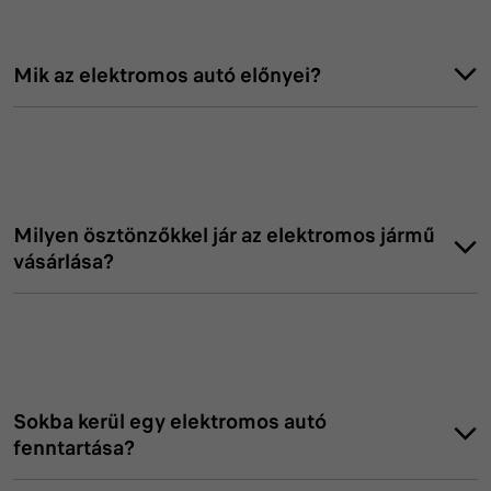
Mik az elektromos autó előnyei?
Lehetővé teszi a behajtást korlátozott forgalmú
zónákba, még akkor is, ha más járművek számára tilos.
Milyen ösztönzőkkel jár az elektromos jármű
Környezetbarát, zéró károsanyag-kibocsátással
vásárlása?
működik.
Sokba kerül egy elektromos autó
fenntartása?