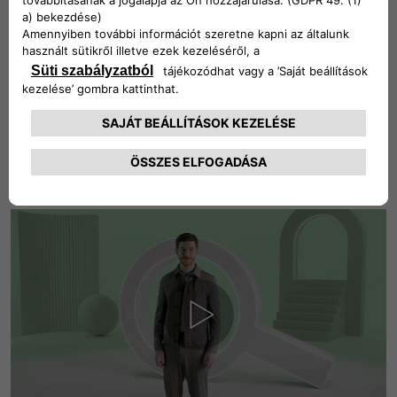
Teljesen elektromos autó, nulla CO2-
kibocsátás
Mindenekelőtt nulla CO2- és egyéb gázkibocsátást jelent – ​​
és ez nem kevés. Így vezetheted az Új 500e-at, élvezve
minden percét a fedélzeten, teljes élvezettel és nagyon
könnyű szívvel.