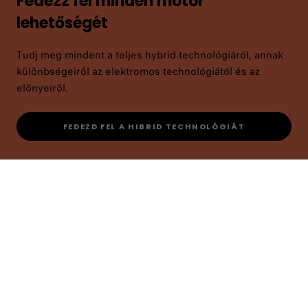
Fedezz fel minden motor
lehetőségét
Tudj meg mindent a teljes hybrid technológiáról, annak
különbségeiről az elektromos technológiától és az
előnyeiről.
FEDEZD FEL A HIBRID TECHNOLÓGIÁT
Kövess minket
HÍRLEVÉL