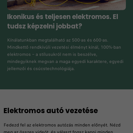
Ikonikus és teljesen elektromos. El
tudsz képzelni jobbat?
Kínálatunkban megtalálható az 500-as és 600-as.
Mindkettő rendkívüli vezetési élményt kínál, 100%-ban
elektromos – a stílusukról nem is beszélve,
mindegyiknek megvan a maga egyedi karaktere, egyedi
jellemzői és csúcstechnológiája.
Elektromos autó vezetése
Fedezd fel az elektromos autózás minden előnyét. Nézd
meg az összes videót, és választ fogsz kapni minden