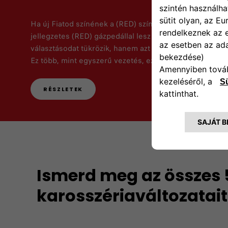
Ha új Fiatod színének a (RED) színét választod, az aut
jellegzetes (RED) gázpedállal lesz ellátva – ezek a sz
választásodat tükrözik, hanem azt is, hogy felismered,
Ez több, mint egyszerű vezetés, ez céltudatos vezetés.
RÉSZLETEK
Ismerd meg az összes 
karosszériaváltozatait