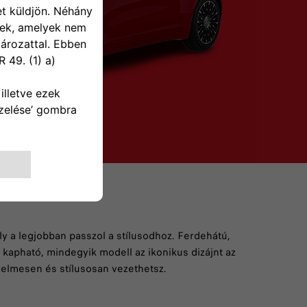
ely a legjobban passzol a stílusodhoz. Ferdehátú,
 kapható, mindegyik modell az ikonikus dizájnt az
nyelmesen és stílusosan vezethetsz.