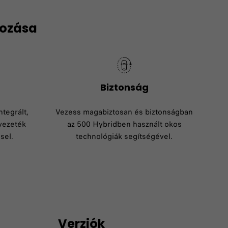
kozása
Biztonság​
ntegrált,
Vezess magabiztosan és biztonságban
vezeték
az 500 Hybridben használt okos
sel.
technológiák segítségével.
Verziók