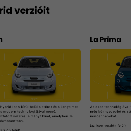
id verzióit
n
La Prima
Hybrid Icon kívül-belül a stílust és a kényelmet
Az okos technológiával f
és modern technológiájával menő,
még könnyedebbé és stílu
oztatott vezetési élményt kínál, amelyben Te
mindennapokat.
 középpontban.
(az Icon verzión felül)
erzión felül)