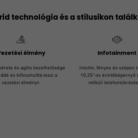
rid technológia és a stílusikon talál
ezetési élmény
Infotainment​
érete és agilis kezelhetősége
Intuitív, fényes és szépen i
ddé és kifinomulttá teszi a
10,25"-os érintőképernyő 
vezetési élményt.
nélküli telefontükrözés