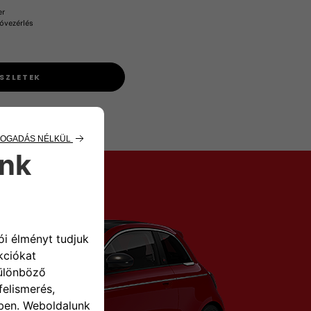
r​
óvezérlés
SZLETEK