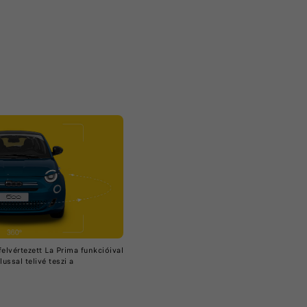
elvértezett La Prima funkcióival
ssal telivé teszi a