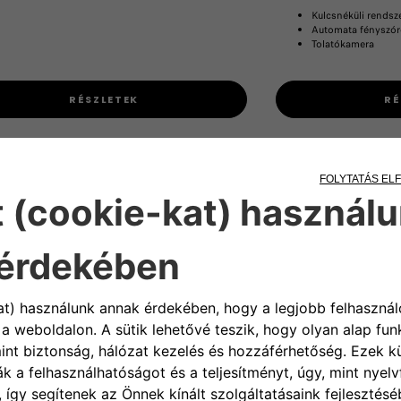
Kulcsnéküli rendsze
Automata fényszór
Tolatókamera
RÉSZLETEK
RÉ
egy merész stílus, szolidaritás
olyan partnerséget
i vészhelyzetek elleni