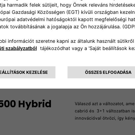
ó egyedi emblémával és
imbólumok nemcsak a
 mi tesz minket különlegessé.
500 Hybrid
Válaszd azt a változatot, am
cabrió és 3+1 változatban is
innovációval ötvözi, így ké