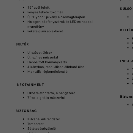
15" acél felnik
KÜLSŐ
Fényes fekete tükörház
Új "Hybrid" jelvény a csomagtérajtón
Halogén ködfényszórók és LED-es nappali
menetfény
BELTÉ
Fekete gumi ablakkeret
BELTÉR
Új szövet ülések
Új, színes műszerfal
INFOT
Habosított kormánykerék
4 irányban, manuálisan állítható ülés
Manuális légkondicionáló
INFOTAINMENT
Okostelefontartó, 4 hangszóró
Bizton
7"-os digitális műszerfal
BIZTONSÁG
Kulcsnélküli rendszer
Tempomat
Sötétedésérzékelő