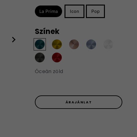
La Prima
Icon
Pop
Színek
Óceán zöld
ÁRAJÁNLAT