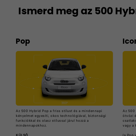
Ismerd meg az 500 Hybr
Pop
Ico
Az 500 Hybrid Pop a friss stílust és a mindennapi
Az 500 
kényelmet egyesíti, okos technológiával, biztonsági
ötvözi 
funkciókkal és olasz stílussal járul hozzá a
csatlak
mindennapokhoz.
vagy a
KÜLSŐ
(a Pop v