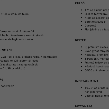
KÜLSŐ
17"-os alumínium f
16"-os alumínium felnik
LED-es fényszórók
Króm ablakkeret és
Sötétített üvegek
R
Üvegtető
Fiat jelvény a vász
Karosszéria színű műszerfal
Puha borítású fekete kormánykerék
Automata légkondicionáló
BELTÉR
Új prémium ülések
AINMENT
Gyöngyház fényezé
Kétszínű, prémium
10,25"-os kijelző, digitális rádió, 4 hangszóró
6 irányban, manuáli
Vezeték nélküli telefontükrözés
Fűthető ülések és 
Csatlakoztatott szolgáltatások
Középső kartámas
A+C USB csatlakozó
50/50 arányban os
ság
INFOTAINMENT
Esőérzékelő
10,25"-os érintőké
hangszóróval
Vezeték nélküli tel
BIZTONSÁG