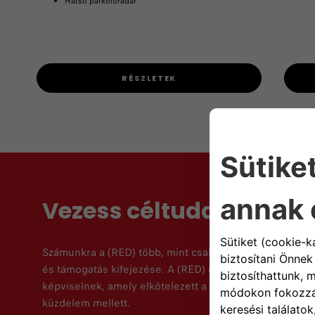
Hátsó parkolóradar
RÉSZLETEK
Vezess céltudatosan
Számunkra a (RED) több, mint csak egy feltűnő szín. Ez 
és támogatás kifejezése. A (RED) és a Fiat együtt egy 
képviselnek, amely elkötelezett a globális egészségügy
küzdelem mellett.