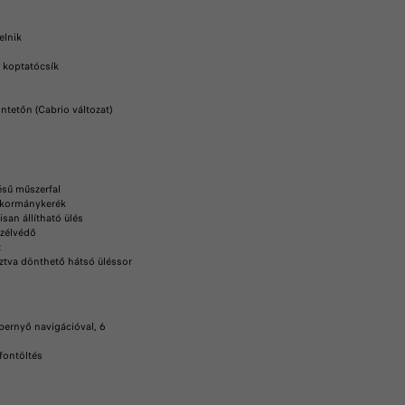
elnik
 koptatócsík
ontetőn (Cabrio változat)
sű műszerfal
 kormánykerék
san állítható ülés
szélvédő
z
ztva dönthető hátsó üléssor
pernyő navigációval, 6
efontöltés