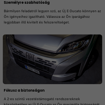
Személyre szabhatóság
Bármilyen feladatról legyen szó, az Új E-Ducato könnyen az
Ön igényeihez igazítható. Válassza az Ön iparágához
legjobban illő kivitelt és felszereltséget.
Fókusz a biztonságon
A 2-es szintű vezetéstámogató rendszereknek
köszönhetően az Új E-Ducato az Ön maximális biztonságát