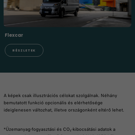
Flexcar
RÉSZLETEK
A képek csak illusztrációs célokat szolgálnak. Néhány
bemutatott funkció opcionális és elérhetősége
ideiglenesen változhat, illetve országonként eltérő lehet.
*Üzemanyag-fogyasztási és CO₂-kibocsátási adatok a