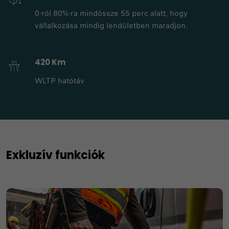
0-ról 80%-ra mindössze 55 perc alatt, hogy
vállalkozása mindig lendületben maradjon.
420 Km
WLTP hatótáv
Exkluzív funkciók