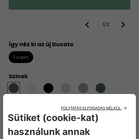
1/3
Így néz ki az új Ducato
Furgon
Színek
Lanzarote szürke