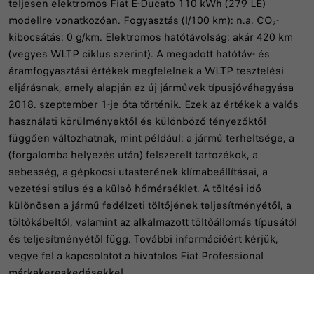
teljesen elektromos Fiat E-Ducato 110 kWh (279 LE)
modellre vonatkozóan. Fogyasztás (l/100 km): n.a. CO₂-
kibocsátás: 0 g/km. Elektromos hatótávolság: akár 420 km
(vegyes WLTP ciklus szerint). A megadott hatótáv- és
áramfogyasztási értékek megfelelnek a WLTP tesztelési
eljárásnak, amely alapján az új járművek típusjóváhagyása
2018. szeptember 1-je óta történik. Ezek az értékek a valós
használati körülményektől és különböző tényezőktől
függően változhatnak, mint például: a jármű terheltsége, a
(forgalomba helyezés után) felszerelt tartozékok, a
sebesség, a gépkocsi utasterének klímabeállításai, a
vezetési stílus és a külső hőmérséklet. A töltési idő
különösen a jármű fedélzeti töltőjének teljesítményétől, a
töltőkábeltől, valamint az alkalmazott töltőállomás típusától
és teljesítményétől függ. További információért kérjük,
vegye fel a kapcsolatot a hivatalos Fiat Professional
márkakereskedésekkel.