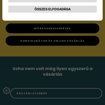
Eldöntheti, hogy új járművét melyik
márkakereskedésünkben vásárolja meg. Döntése az
árat, illetve a feltételeket nem befolyásolja.
MÁRKAKERESKEDÉSEK
KONFIGURÁTOR ÉS ONLINE VÁSÁRLÁS
Soha nem volt még ilyen egyszerű a
vásárlás
ÁRAJÁNLATKÉRÉS