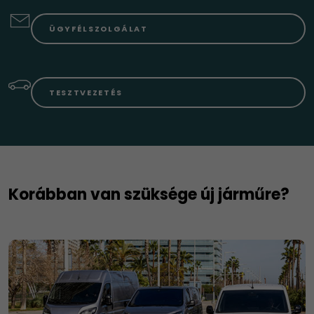
ÜGYFÉLSZOLGÁLAT
TESZTVEZETÉS
Korábban van szüksége új járműre?