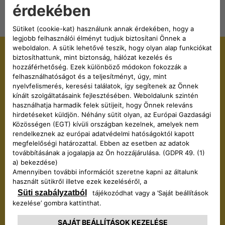
KONFIGURÁTOR ÉS VÁSÁRLÁS
Vásárolja meg kereskedéseink
egyikében!