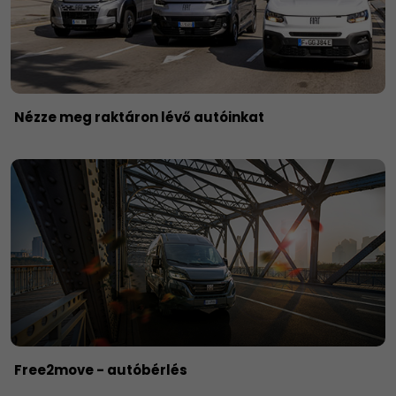
Nézze meg raktáron lévő autóinkat
Free2move - autóbérlés