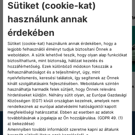
DOLCE VITA HETEK!
500 Hybrid Torino
Grande Pan
FIAT SZEMÉLYAUTÓK
Hybrid
Benzines
5 990 000 Ft
MÁR
-TÓL!
FIAT TOPOLINO
4 390 000 Ft
-TÓL!
FEDEZD FEL: 500 HYBRID TORINO
FEDEZD FEL: GR