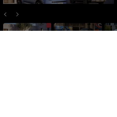
A FIAT leleplezte új, globális piacra szánt modelljeinek első
hivatalos fotóját: érkezik a Grizzly és a Grizzly Fastback
RÉSZLETEK
A képek illusztrációk, tájékoztató jellegűek. Néhány képen
olyan verziók, díszítések, kiegészítők és/vagy felszerelések