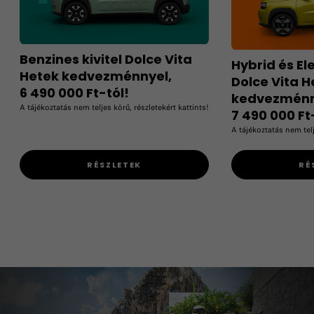
Benzines kivitel Dolce Vita
Hybrid és El
Hetek kedvezménnyel,
Dolce Vita H
6 490 000 Ft
-tól!
kedvezménn
A tájékoztatás nem teljes körű, részletekért kattints!
7 490 000 Ft
A tájékoztatás nem telj
RÉSZLETEK
RÉ