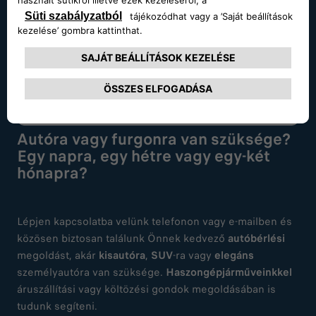
ÉRDEKEL
*A kép illusztráció, a tájékoztatás nem teljes körű. Részletekért
kattints.
Autóra vagy furgonra van szüksége?
Egy napra, egy hétre vagy egy-két
hónapra?
Lépjen kapcsolatba velünk telefonon vagy e-mailben és
közösen biztosan találunk Önnek kedvező
autóbérlési
megoldást, akár
kisautóra
,
SUV
-ra vagy
elegáns
személyautóra van szüksége.
Haszongépjárműveinkkel
áruszállítási vagy költözési gondok megoldásában is
tudunk segíteni.