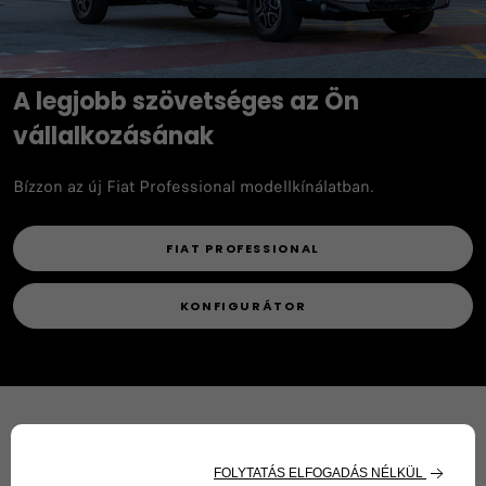
A legjobb szövetséges az Ön
vállalkozásának
Bízzon az új Fiat Professional modellkínálatban.
FIAT PROFESSIONAL
KONFIGURÁTOR
Összes modell
Elektromos
Mild Hybrid
Diesel
Benzines