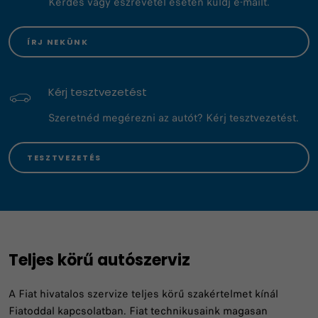
Kérdés vagy észrevétel esetén küldj e-mailt.
ÍRJ NEKÜNK
Kérj tesztvezetést
Szeretnéd megérezni az autót? Kérj tesztvezetést.
TESZTVEZETÉS
Teljes körű autószerviz
A Fiat hivatalos szervize teljes körű szakértelmet kínál
Fiatoddal kapcsolatban. Fiat technikusaink magasan