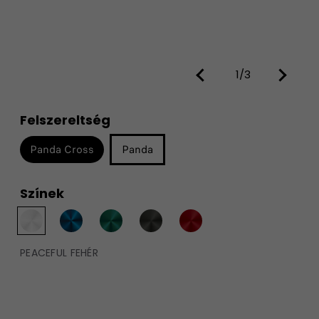
1/3
Felszereltség
Panda Cross
Panda
Színek
PEACEFUL FEHÉR