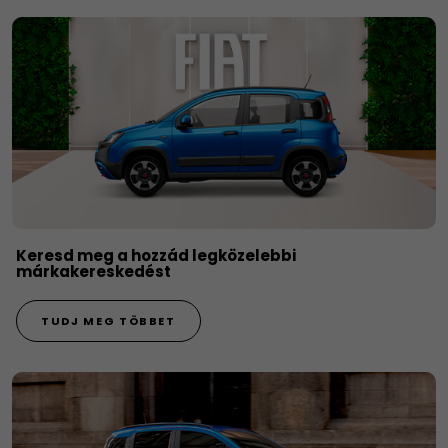
Keresd meg a hozzád legközelebbi
márkakereskedést
TUDJ MEG TÖBBET