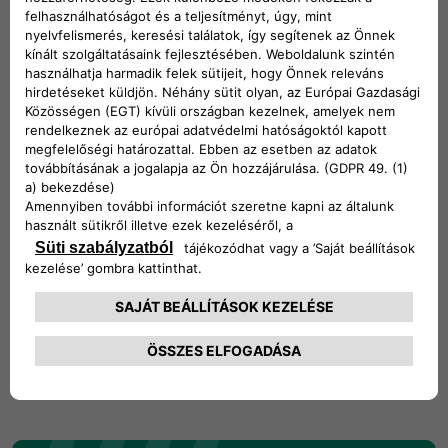
Panda
Valóban egyedi módot keresel a város felfedezésére?​ A
Panda tökéletes társ az összes városi autós kalandhoz, és
kiváló stílussal és kényelemmel segíti a felfedezést.
Fedezd fel a várost a City Csomag továbbfejlesztett
megjelenésével, és hagyd, hogy az 5”-os Bluetooth-
kapcsolattal rendelkező DAB rádió zenéje vezessen. Szállj
be és tapasztald meg városod hangulatát egy Fiat Panda
belsejében.