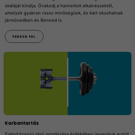
skáláját kínálja. Óvakodj a hamisított alkatrészektől,
amelyek gyakran rossz minőségűek, és kárt okozhatnak
járművedben és Benned is.
FEDEZD FEL
Karbantartás
Fiatod hosszú távú gondozása érdekében javasoljuk autód