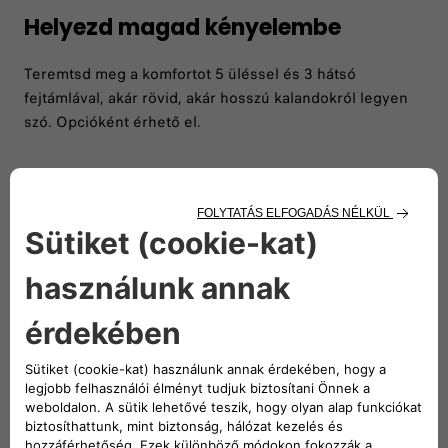
Helyezd magad kényelembe
Teremtsd meg a komfortot 5 üléssel és 3 hátsó
fejtámlával, akár rövid, akár hosszú kalandokról legyen
szó. Opcióként érhető el.
Fedezd fel az összes verziót
Mivel egy nem elég, a Pandának három változata van
számodra!​ Válaszd ki az igényeidnek leginkább megfelelőt.​