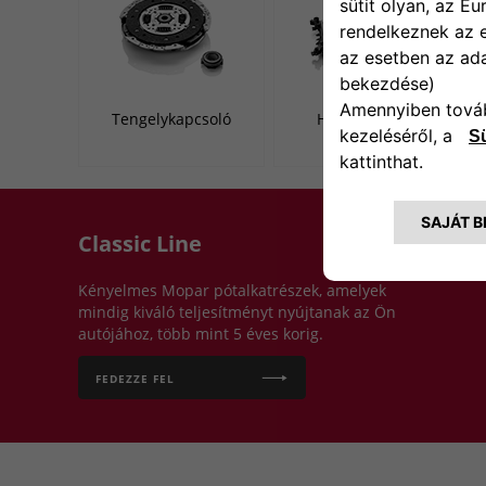
Tengelykapcsoló
Hűtőrendszer
Classic Line
Kényelmes Mopar pótalkatrészek, amelyek
mindig kiváló teljesítményt nyújtanak az Ön
autójához, több mint 5 éves korig.
FEDEZZE FEL