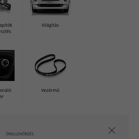
apítók
Világítás
esztés
onáló
Vezérmű
er
ÖNELLENŐRZÉS