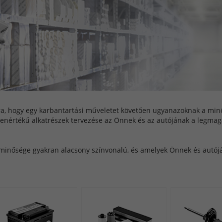
ra, hogy egy karbantartási műveletet követően ugyanazoknak a min
egyenértékű alkatrészek tervezése az Önnek és az autójának a legm
 minősége gyakran alacsony színvonalú, és amelyek Önnek és autój