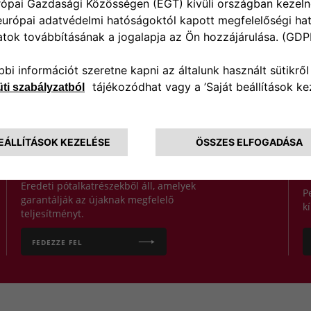
Visszapillantó
tükrök
Felújított alkatrészek
Ü
Eredeti pótalkatrészekből áll, amelyek
P
garantálják az újaknak megfelelő
k
teljesítményt.
FEDEZZE FEL