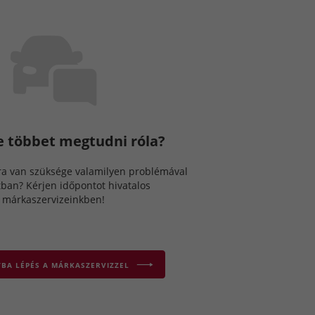
e többet megtudni róla?
ra van szüksége valamilyen problémával
tban? Kérjen időpontot hivatalos
márkaszervizeinkben!
BA LÉPÉS A MÁRKASZERVIZZEL