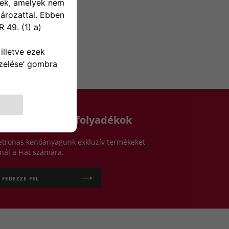
zemi olajok és folyadékok
etronas kenőanyagunk exkluzív termékeket
ínál a Fiat számára.
FEDEZZE FEL