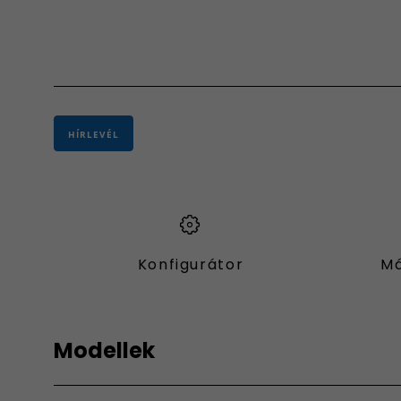
HÍRLEVÉL
Konfigurátor
Má
Modellek
Fiat
Fiat Pro