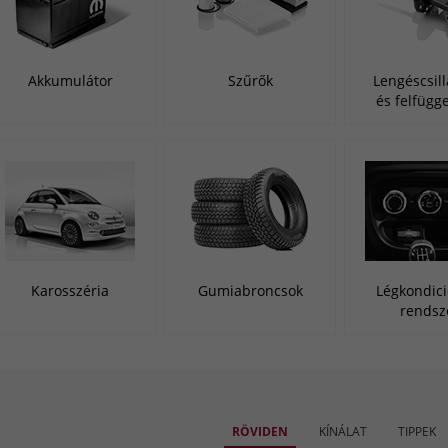
Akkumulátor
Szűrők
Lengéscsill
és felfügg
Karosszéria
Gumiabroncsok
Légkondici
rendsz
RÖVIDEN
KÍNÁLAT
TIPPEK