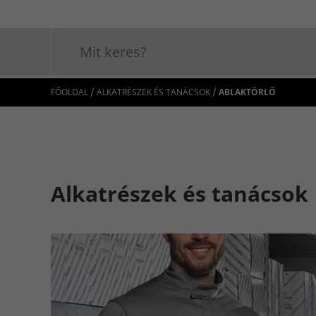
/
/
FŐOLDAL
ALKATRÉSZEK ÉS TANÁCSOK
ABLAKTÖRLŐ
Alkatrészek és tanácsok