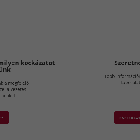
 milyen kockázatot
Szeretn
yünk
Több információ
kapcsola
ák a megfelelő
el a vezetési
ni őket!
KAPCSOLAT