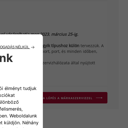
el vásárolhatja meg 2023. március 25-ig.
tban
speciálisan mindegyik típushoz külön
tervezzük. A
ik a vizet, havat, virágport, port, és minden időben,
tanak.
sználja ki a Mopar® szervizhálózata által nyújtott
KAPCSOLATBA LÉPÉS A MÁRKASZERVIZZEL