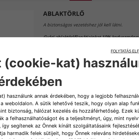
ABLAKTÖRLŐ
A biztonságos vezetéshez jól kell látni.
Gyári ablaktörlőlapátjainkat 10% kedvezménny
Eredeti ablaktörlő lapátjainkat az FCA Csopor
szélvédő és a hátsó ablak ívéhez simulva letörl
minden sebességnél optimális kilátást biztosí
Mindig fordítson figyelmet a biztonságra és ha
évszakonkénti átvizsgálásokat.