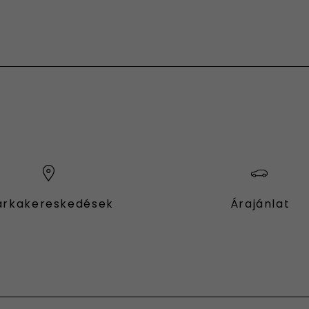
rkakereskedések
Árajánlat
fessional