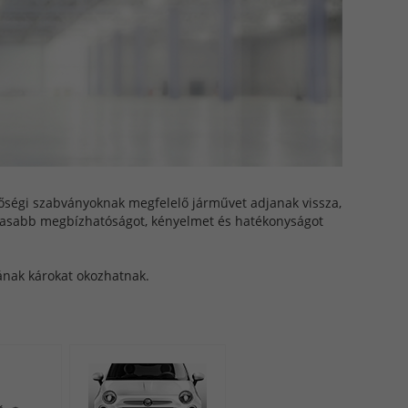
őségi szabványoknak megfelelő járművet adjanak vissza,
agasabb megbízhatóságot, kényelmet és hatékonyságot
ának károkat okozhatnak.