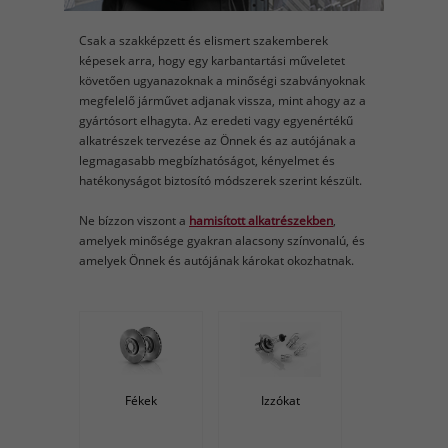
Csak a szakképzett és elismert szakemberek
képesek arra, hogy egy karbantartási műveletet
követően ugyanazoknak a minőségi szabványoknak
megfelelő járművet adjanak vissza, mint ahogy az a
gyártósort elhagyta. Az eredeti vagy egyenértékű
alkatrészek tervezése az Önnek és az autójának a
legmagasabb megbízhatóságot, kényelmet és
hatékonyságot biztosító módszerek szerint készült.
Ne bízzon viszont a
hamisított alkatrészekben
,
amelyek minősége gyakran alacsony színvonalú, és
amelyek Önnek és autójának károkat okozhatnak.
Fékek
Izzókat