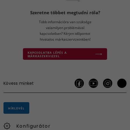
Szeretne többet megtudni róla?
Több információra van szüksége
valamilyen problémával
kapcsolatban? Kérjen időpontot
hivatalos márkaszervizeinkben!
KAPCSOLATBA LÉPÉS A
MÁRKASZERVIZZEL
Kövess minket
HÍRLEVÉL
Konfigurátor