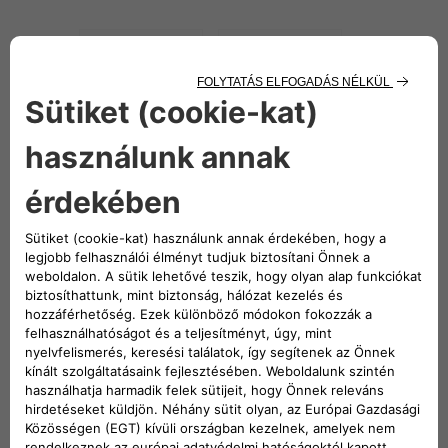
Karosszéria
Gumiabroncsok
Légkondicionáló
Vezérmű
rendszer