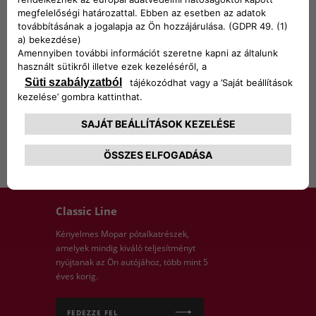
Tengelykapcsoló
Hűtőrendszer
Visszapillantó
tükrök
Classic Line
Kényelmes Mopar pótalkatrészek,
amelyek mindig kiváló teljesítményt
nyújtanak az Ön autójához, több mint 5
éves korig.
FEDEZZE FEL