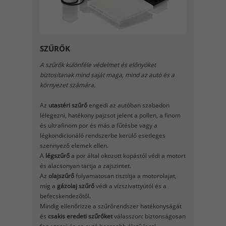
SZŰRŐK
A szűrők különféle védelmet és előnyöket
biztosítanak mind saját maga, mind az autó és a
környezet számára.
Az
utastéri szűrő
engedi az autóban szabadon
lélegezni, hatékony pajzsot jelent a pollen, a finom
és ultrafinom por és más a fűtésbe vagy a
légkondicionáló rendszerbe kerülő esetleges
szennyező elemek ellen.
A
légszűrő
a por által okozott kopástól védi a motort
és alacsonyan tartja a zajszintet.
Az
olajszűrő
folyamatosan tisztítja a motorolajat,
míg a
gázolaj szűrő
védi a vízszivattyútól és a
befecskendezőtől.
Mindig ellenőrizze a szűrőrendszer hatékonyságát
és
csakis eredeti szűrőket
válasszon: biztonságosan