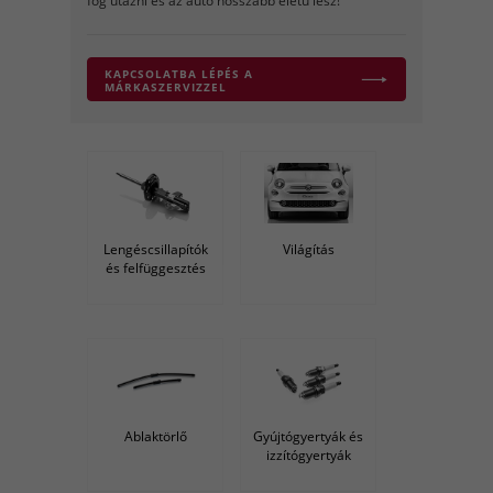
fog utazni és az autó hosszabb életű lesz!
KAPCSOLATBA LÉPÉS A
MÁRKASZERVIZZEL
Lengéscsillapítók
Világítás
és felfüggesztés
Ablaktörlő
Gyújtógyertyák és
izzítógyertyák