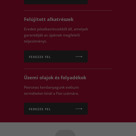
Felújított alkatrészek
Eredeti pótalkatrészekből áll, amelyek
garantálják az újaknak megfelelő
teljesítményt.
FEDEZZE FEL
Üzemi olajok és folyadékok
Petronas kenőanyagunk exkluzív
termékeket kínál a Fiat számára.
FEDEZZE FEL