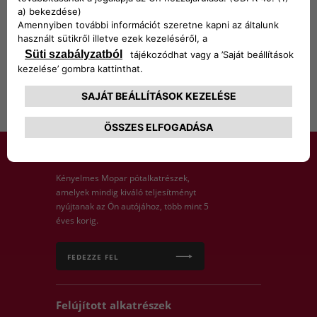
Visszapillantó
tükrök
Classic Line
Kényelmes Mopar pótalkatrészek,
amelyek mindig kiváló teljesítményt
nyújtanak az Ön autójához, több mint 5
éves korig.
FEDEZZE FEL
Felújított alkatrészek