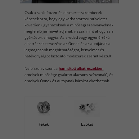
Csak a szakképzett és elismert szakemberek
képesek arra, hogy egy karbantartási műveletet
követően ugyanazoknak a minőségi szabványoknak
megfelelő járművet adjanak vissza, mint ahogy az a
gyártósort elhagyta. Az eredeti vagy egyenértékű
alkatrészek tervezése az Önnek és az autójának a
legmagasabb megbízhatóságot, kényelmet és
hatékonyságot biztosító módszerek szerint készült.
Ne bízzon viszont a
hamisított alkatrészekben
,
amelyek minősége gyakran alacsony színvonalú, és
amelyek Önnek és autójának károkat okozhatnak.
Fékek
Izzókat