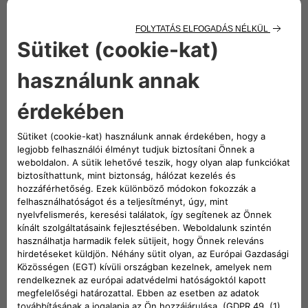
Karosszéria
Gumiabroncsok
Légkondicionáló
Vezérmű
rendszer
Tengelykapcsoló
Hűtőrendszer