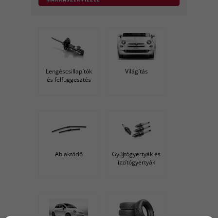
Lengéscsillapítók
Világítás
és felfüggesztés
Ablaktörlő
Gyújtógyertyák és
izzítógyertyák