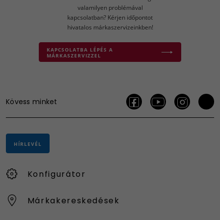
valamilyen problémával
kapcsolatban? Kérjen időpontot
hivatalos márkaszervizeinkben!
KAPCSOLATBA LÉPÉS A
MÁRKASZERVIZZEL
Kövess minket
HÍRLEVÉL
Konfigurátor
Márkakereskedések