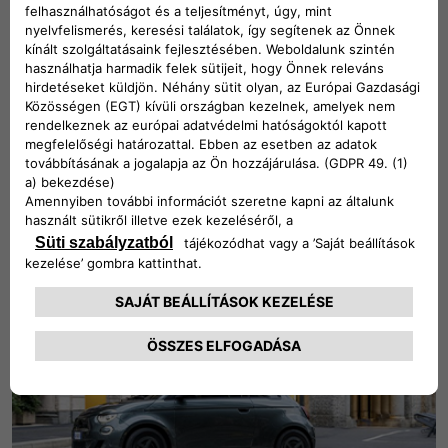
Piano Italia: a torinói Mirafiori üzemben elkészültek
az új FIAT 500 hibrid első előszériás példányai
OLVASD EL