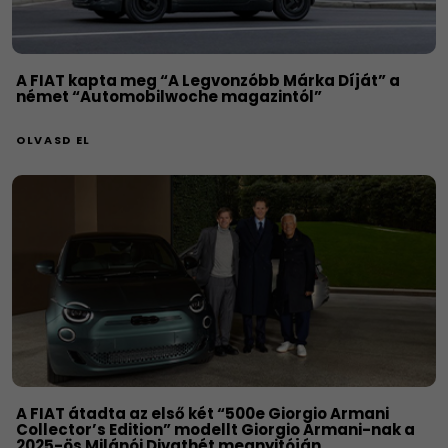
A FIAT kapta meg “A Legvonzóbb Márka Díját” a
német “Automobilwoche magazintól”
OLVASD EL
A FIAT átadta az első két “500e Giorgio Armani
Collector’s Edition” modellt Giorgio Armani-nak a
2025-ös Milánói Divathét megnyitóján