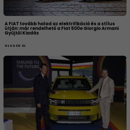
A FIAT tovább halad az elektrifikáció és a stílus
útján: már rendelhető a Fiat 500e Giorgio Armani
Gyűjtői Kiadás
OLVASD EL