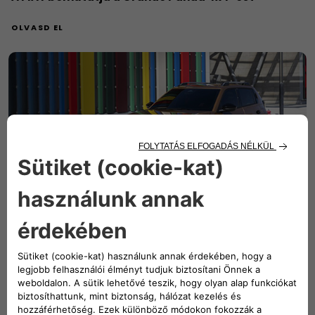
OLVASD EL
Grande Panda Hybrid: megfizethető villamosítás,
mindenkinek
OLVASD EL