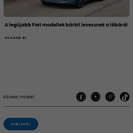
A legújabb Fiat modellek bárkit levesznek a lábáról
OLVASD EL
Kövess minket
HÍRLEVÉL