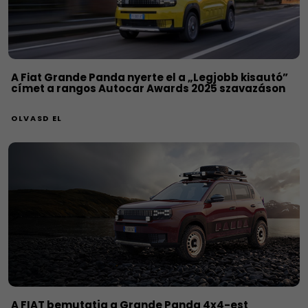
A Fiat Grande Panda nyerte el a „Legjobb kisautó”
címet a rangos Autocar Awards 2025 szavazáson
OLVASD EL
A FIAT bemutatja a Grande Panda 4x4-est