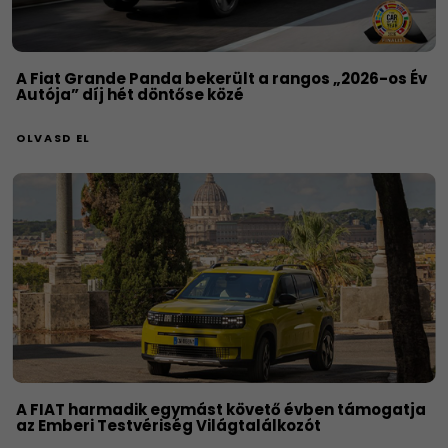
A Fiat Grande Panda bekerült a rangos „2026-os Év
Autója” díj hét döntőse közé
OLVASD EL
A FIAT harmadik egymást követő évben támogatja
az Emberi Testvériség Világtalálkozót